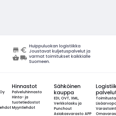
Huippuluokan logistiikka
Joustavat kuljetuspalvelut ja
varmat toimitukset kaikkialle
Suomeen.
Hinnastot
Sähköinen
Logistii
kauppa
palvelu
 Oy
Palveluhinnasto
Hinta- ja
EDI, OVT, XML,
Toimitust
tuotetiedostot
Verkkolasku ja
Lisäarvopa
aehdot
Myyntiehdot
Punchout
Varastoint
Asiakasvarasto APP
Omavaras