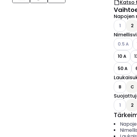
Katso 
Vaihto
Napojen 
Katso käyt
1
2
Nimellisv
Katso käyt
K
0.5 A
10 A
1
50 A
Laukaisu
B
C
Suojattu
Katso käyt
1
2
Tärkei
Napoje
Nimelli
Laukai