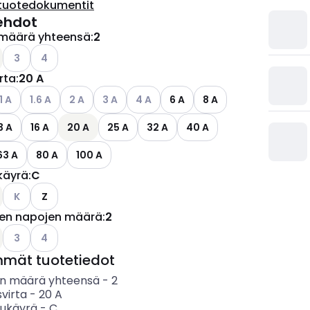
tuotedokumentit
ehdot
määrä yhteensä
:
2
ettävissä olevat vaihtoehdot
Katso käytettävissä olevat vaihtoehdot
Katso käytettävissä olevat vaihtoehdot
3
4
irta
:
20 A
ettävissä olevat vaihtoehdot
atso käytettävissä olevat vaihtoehdot
Katso käytettävissä olevat vaihtoehdot
Katso käytettävissä olevat vaihtoehdot
Katso käytettävissä olevat vaihtoehdot
Katso käytettävissä olevat vaihtoehd
1 A
1.6 A
2 A
3 A
4 A
6 A
8 A
3 A
16 A
20 A
25 A
32 A
40 A
63 A
80 A
100 A
käyrä
:
C
Katso käytettävissä olevat vaihtoehdot
K
Z
jen napojen määrä
:
2
ettävissä olevat vaihtoehdot
Katso käytettävissä olevat vaihtoehdot
Katso käytettävissä olevat vaihtoehdot
3
4
mmät tuotetiedot
n määrä yhteensä
-
2
svirta
-
20
A
sukäyrä
-
C