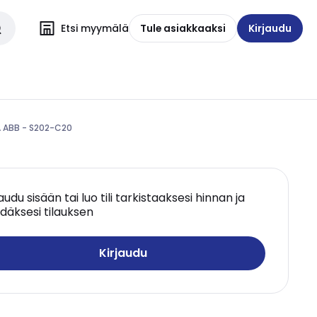
Etsi myymälä
Tule asiakkaaksi
Kirjaudu
A ABB - S202-C20
jaudu sisään tai luo tili tarkistaaksesi hinnan ja
däksesi tilauksen
Kirjaudu