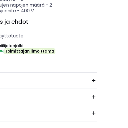
tujen napojen määrä
-
2
sjännite
-
400
V
s ja ehdot
äyttötuote
ilijalanjälki
eq
Toimittajan ilmoittama