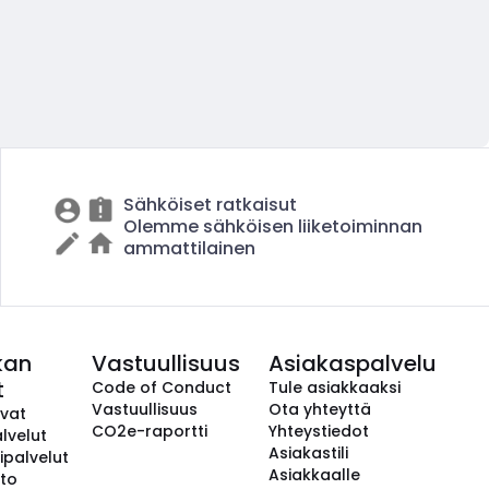
Sähköiset ratkaisut
Olemme sähköisen liiketoiminnan
ammattilainen
kan
Vastuullisuus
Asiakaspalvelu
t
Code of Conduct
Tule asiakkaaksi
Vastuullisuus
Ota yhteyttä
avat
CO2e-raportti
Yhteystiedot
lvelut
Asiakastili
ipalvelut
Asiakkaalle
to