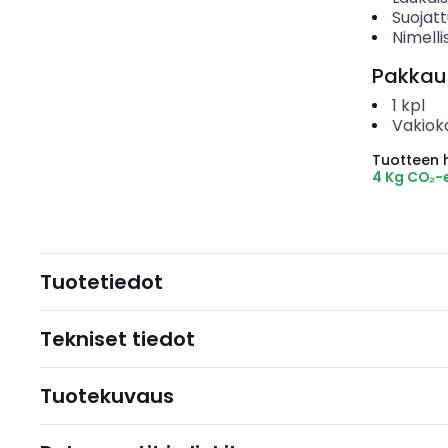
Suojat
Nimelli
Pakkau
1
kpl
Vakiok
Tuotteen hi
4 Kg CO₂-
Tuotetiedot
Tekniset tiedot
Tuotekuvaus