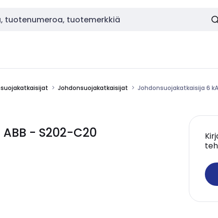
nsuojakatkaisijat
Johdonsuojakatkaisijat
Johdonsuojakatkaisija 6 k
A ABB - S202-C20
Kir
teh