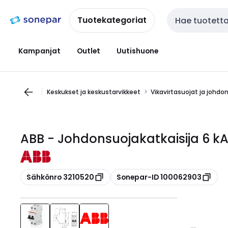
Siirry
Siirry
navigointiin
sisältöön
Tuotekategoriat
Haku
Kampanjat
Outlet
Uutishuone
Keskukset ja keskustarvikkeet
Vikavirtasuojat ja johdo
ABB - Johdonsuojakatkaisija 6 k
Kopioi
Kopioi
Sähkönro 3210520
Sonepar-ID 100062903