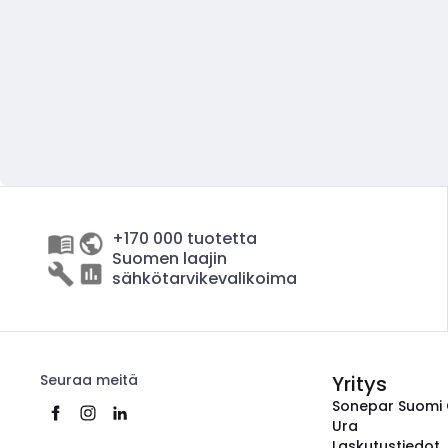
+170 000 tuotetta
Suomen laajin
sähkötarvikevalikoima
Seuraa meitä
Yritys
Sonepar Suomi
Ura
Laskutustiedot