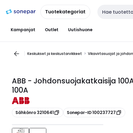
Siirry
Siirry
navigointiin
sisältöön
Tuotekategoriat
Haku
Kampanjat
Outlet
Uutishuone
Keskukset ja keskustarvikkeet
Vikavirtasuojat ja johdo
ABB - Johdonsuojakatkaisija 100
100A
Kopioi
Kopioi
Sähkönro 3210641
Sonepar-ID 100237727