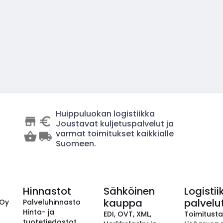
Huippuluokan logistiikka
Joustavat kuljetuspalvelut ja
varmat toimitukset kaikkialle
Suomeen.
Hinnastot
Sähköinen
Logistii
kauppa
palvelu
 Oy
Palveluhinnasto
Hinta- ja
EDI, OVT, XML,
Toimitust
tuotetiedostot