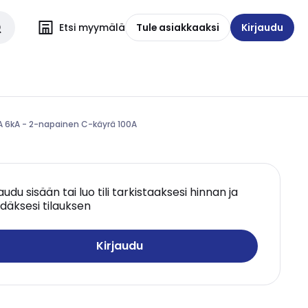
Etsi myymälä
Tule asiakkaaksi
Kirjaudu
A 6kA - 2-napainen C-käyrä 100A
jaudu sisään tai luo tili tarkistaaksesi hinnan ja
däksesi tilauksen
Kirjaudu