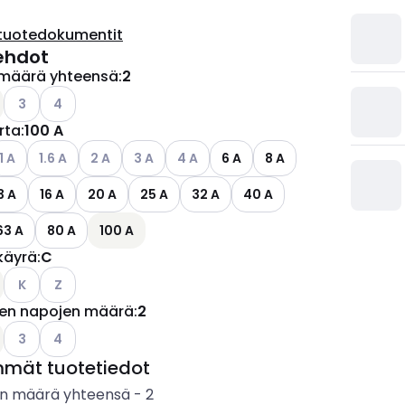
tuotedokumentit
ehdot
määrä yhteensä
:
2
ettävissä olevat vaihtoehdot
Katso käytettävissä olevat vaihtoehdot
Katso käytettävissä olevat vaihtoehdot
3
4
irta
:
100 A
ettävissä olevat vaihtoehdot
atso käytettävissä olevat vaihtoehdot
Katso käytettävissä olevat vaihtoehdot
Katso käytettävissä olevat vaihtoehdot
Katso käytettävissä olevat vaihtoehdot
Katso käytettävissä olevat vaihtoehd
1 A
1.6 A
2 A
3 A
4 A
6 A
8 A
3 A
16 A
20 A
25 A
32 A
40 A
63 A
80 A
100 A
käyrä
:
C
Katso käytettävissä olevat vaihtoehdot
Katso käytettävissä olevat vaihtoehdot
K
Z
jen napojen määrä
:
2
Katso käytettävissä olevat vaihtoehdot
Katso käytettävissä olevat vaihtoehdot
3
4
mmät tuotetiedot
n määrä yhteensä
-
2