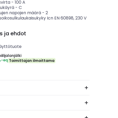
svirta
-
100
A
sukäyrä
-
C
tujen napojen määrä
-
2
soikosulkulaukaisukyky Icn EN 60898, 230 V
s ja ehdot
äyttötuote
ilijalanjälki
₂-eq
Toimittajan ilmoittama