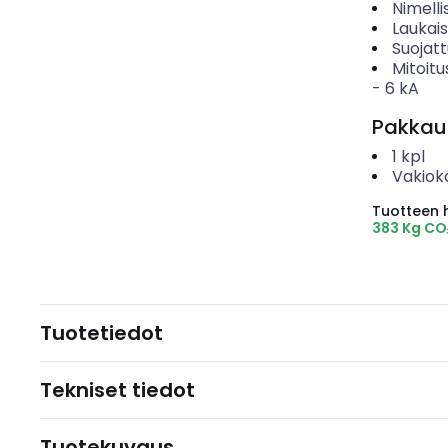
Nimelli
Laukai
Suojat
Mitoitu
-
6
kA
Pakkau
1
kpl
Vakiok
Tuotteen hi
383 Kg CO
Tuotetiedot
Tekniset tiedot
Tuotekuvaus