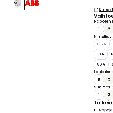
Katso 
Vaihto
Napojen 
Katso käyt
1
2
Nimellisv
Katso käyt
K
0.5 A
10 A
1
50 A
Laukaisu
B
C
Suojattu
1
2
Tärkei
Napoje