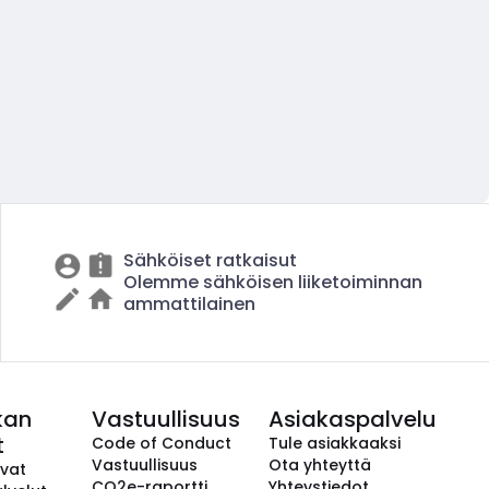
Sähköiset ratkaisut
Olemme sähköisen liiketoiminnan
ammattilainen
kan
Vastuullisuus
Asiakaspalvelu
t
Code of Conduct
Tule asiakkaaksi
Vastuullisuus
Ota yhteyttä
avat
CO2e-raportti
Yhteystiedot