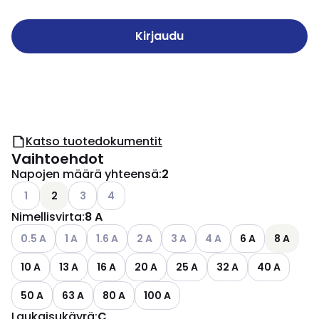
Kirjaudu
Katso tuotedokumentit
Vaihtoehdot
Napojen määrä yhteensä
:
2
Katso käytettävissä olevat vaihtoehdot
Katso käytettävissä olevat vaihtoehdot
Katso käytettävissä olevat vaihtoehdot
1
2
3
4
Nimellisvirta
:
8 A
Katso käytettävissä olevat vaihtoehdot
Katso käytettävissä olevat vaihtoehdot
Katso käytettävissä olevat vaihtoehdot
Katso käytettävissä olevat vaihtoehdo
Katso käytettävissä olevat vai
Katso käytettävissä ole
0.5 A
1 A
1.6 A
2 A
3 A
4 A
6 A
8 A
10 A
13 A
16 A
20 A
25 A
32 A
40 A
50 A
63 A
80 A
100 A
Laukaisukäyrä
:
C