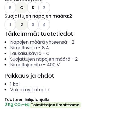
Katso käytettävissä olevat vaihtoehdot
Katso käytettävissä olevat vaihtoehdot
B
C
K
Z
Suojattujen napojen määrä
:
2
Katso käytettävissä olevat vaihtoehdot
Katso käytettävissä olevat vaihtoehdot
Katso käytettävissä olevat vaihtoehdot
1
2
3
4
Tärkeimmät tuotetiedot
Napojen määrä yhteensä
-
2
Nimellisvirta
-
8
A
Laukaisukäyrä
-
C
Suojattujen napojen määrä
-
2
Nimellisjännite
-
400
V
Pakkaus ja ehdot
1
kpl
Vakiokäyttötuote
Tuotteen hiilijalanjälki
3 Kg CO₂-eq
Toimittajan ilmoittama