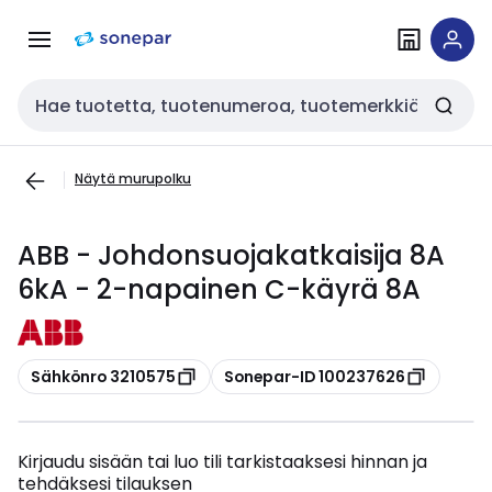
Siirry
Siirry
navigointiin
sisältöön
Haku
Näytä murupolku
ABB - Johdonsuojakatkaisija 8A
6kA - 2-napainen C-käyrä 8A
Kopioi
Kopioi
Sähkönro 3210575
Sonepar-ID 100237626
Kirjaudu sisään tai luo tili tarkistaaksesi hinnan ja
tehdäksesi tilauksen