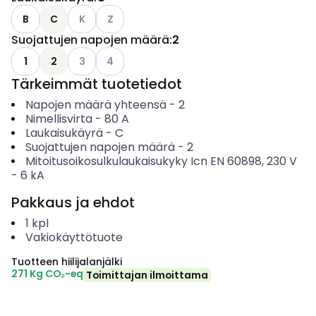
Katso käytettävissä olevat vaihtoehdot
Katso käytettävissä olevat vaihtoehdot
B
C
K
Z
Suojattujen napojen määrä
:
2
Katso käytettävissä olevat vaihtoehdot
Katso käytettävissä olevat vaihtoehdot
1
2
3
4
Tärkeimmät tuotetiedot
Napojen määrä yhteensä
-
2
Nimellisvirta
-
80
A
Laukaisukäyrä
-
C
Suojattujen napojen määrä
-
2
Mitoitusoikosulkulaukaisukyky Icn EN 60898, 230 V
-
6
kA
Pakkaus ja ehdot
1
kpl
Vakiokäyttötuote
Tuotteen hiilijalanjälki
271 Kg CO₂-eq
Toimittajan ilmoittama