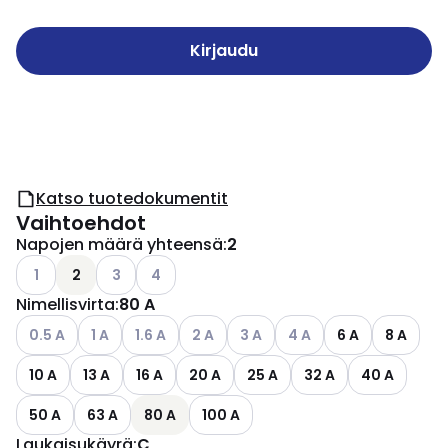
Kirjaudu
Katso tuotedokumentit
Vaihtoehdot
Napojen määrä yhteensä
:
2
Katso käytettävissä olevat vaihtoehdot
Katso käytettävissä olevat vaihtoehdot
Katso käytettävissä olevat vaihtoehdot
1
2
3
4
Nimellisvirta
:
80 A
Katso käytettävissä olevat vaihtoehdot
Katso käytettävissä olevat vaihtoehdot
Katso käytettävissä olevat vaihtoehdot
Katso käytettävissä olevat vaihtoehdo
Katso käytettävissä olevat vai
Katso käytettävissä ole
0.5 A
1 A
1.6 A
2 A
3 A
4 A
6 A
8 A
10 A
13 A
16 A
20 A
25 A
32 A
40 A
50 A
63 A
80 A
100 A
Laukaisukäyrä
:
C