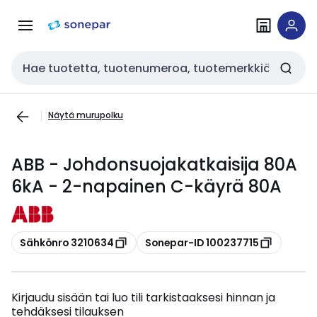
Siirry
Siirry
navigointiin
sisältöön
Haku
Näytä murupolku
ABB - Johdonsuojakatkaisija 80A
6kA - 2-napainen C-käyrä 80A
Kopioi
Kopioi
Sähkönro 3210634
Sonepar-ID 100237715
Kirjaudu sisään tai luo tili tarkistaaksesi hinnan ja
tehdäksesi tilauksen