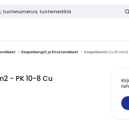
tarvikkeet
Kaapelikengät ja liitostarvikkeet
Kaapelikenkä Cu 10 mm2 
2 - PK 10-8 Cu
Kir
teh