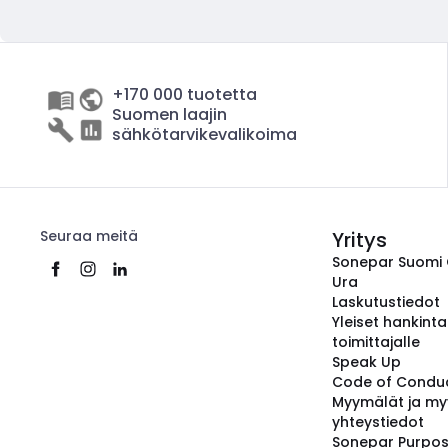
+170 000 tuotetta
Suomen laajin
sähkötarvikevalikoima
Seuraa meitä
Yritys
Sonepar Suomi
Ura
Laskutustiedot
Yleiset hankint
toimittajalle
Speak Up
Code of Condu
Myymälät ja my
yhteystiedot
Sonepar Purpo