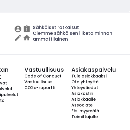
Sähköiset ratkaisut
Olemme sähköisen liiketoiminnan
ammattilainen
kan
Vastuullisuus
Asiakaspalvelu
t
Code of Conduct
Tule asiakkaaksi
Vastuullisuus
Ota yhteyttä
avat
CO2e-raportti
Yhteystiedot
lvelut
Asiakastili
ipalvelut
Asiakkaalle
to
Associate
Etsi myymälä
Toimittajalle