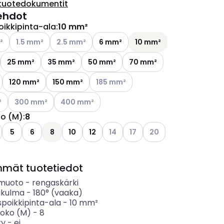
tuotedokumentit
ehdot
oikkipinta-ala
:
10 mm²
ettävissä olevat vaihtoehdot
Katso käytettävissä olevat vaihtoehdot
Katso käytettävissä olevat vaihtoehdot
²
1.5 mm²
2.5 mm²
6 mm²
10 mm²
25 mm²
35 mm²
50 mm²
70 mm²
Katso käytettävissä olevat vaihtoehdo
120 mm²
150 mm²
185 mm²
ettävissä olevat vaihtoehdot
Katso käytettävissä olevat vaihtoehdot
Katso käytettävissä olevat vaihtoehdot
²
300 mm²
400 mm²
ko (M)
:
8
ettävissä olevat vaihtoehdot
o käytettävissä olevat vaihtoehdot
Katso käytettävissä olevat vaihto
Katso käytettävissä olevat 
Katso käytettävissä ol
5
6
8
10
12
14
17
20
ettävissä olevat vaihtoehdot
mmät tuotetiedot
nmuoto
-
rengaskärki
täkulma
-
180° (vaaka)
spoikkipinta-ala
-
10
mm²
koko (M)
-
8
ty
-
ei