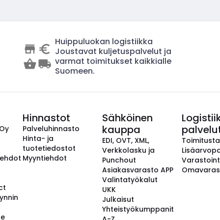
Huippuluokan logistiikka
Joustavat kuljetuspalvelut ja
varmat toimitukset kaikkialle
Suomeen.
Hinnastot
Sähköinen
Logistii
kauppa
palvelu
 Oy
Palveluhinnasto
Hinta- ja
EDI, OVT, XML,
Toimitust
tuotetiedostot
Verkkolasku ja
Lisäarvopa
aehdot
Myyntiehdot
Punchout
Varastoint
Asiakasvarasto APP
Omavaras
Valintatyökalut
ct
UKK
ynnin
Julkaisut
Yhteistyökumppanit
se
A-Z