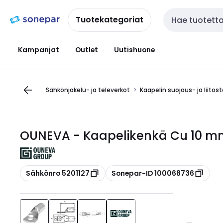
Siirry
Siirry
navigointiin
sisältöön
Tuotekategoriat
Haku
Kampanjat
Outlet
Uutishuone
Sähkönjakelu- ja televerkot
Kaapelin suojaus- ja liitos
OUNEVA - Kaapelikenkä Cu 10 mm
Kopioi
Kopioi
Sähkönro 5201127
Sonepar-ID 100068736