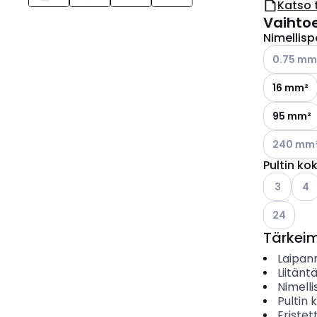
Katso 
Vaihto
Nimellisp
Katso käyt
0.75 mm
16 mm²
95 mm²
Katso käyt
240 mm
Pultin ko
Katso käyt
Kats
3
4
Katso käyt
24
Tärkei
Laipa
Liitän
Nimelli
Pultin 
Eristet