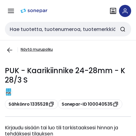
Siirry
Siirry
navigointiin
sisältöön
Haku
Näytä murupolku
PUK - Kaarikiinnike 24-28mm - K
28/3 S
Kopioi
Kopioi
Sähkönro 1335528
Sonepar-ID 100040535
Kirjaudu sisään tai luo tili tarkistaaksesi hinnan ja
tehdäksesi tilauksen