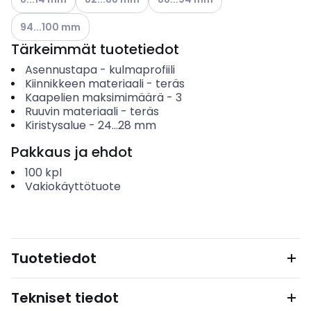
Katso käytettävissä olevat vaihtoehdot
94...100 mm
Tärkeimmät tuotetiedot
Asennustapa
-
kulmaprofiili
Kiinnikkeen materiaali
-
teräs
Kaapelien maksimimäärä
-
3
Ruuvin materiaali
-
teräs
Kiristysalue
-
24...28
mm
Pakkaus ja ehdot
100
kpl
Vakiokäyttötuote
Tuotetiedot
Tekniset tiedot