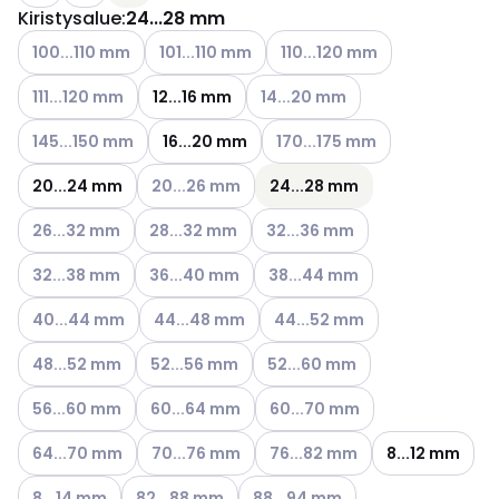
Kiristysalue
:
24...28 mm
Katso käytettävissä olevat vaihtoehdot
Katso käytettävissä olevat vaihtoehdot
Katso käytettävissä olevat v
100...110 mm
101...110 mm
110...120 mm
Katso käytettävissä olevat vaihtoehdot
Katso käytettävissä olevat vaih
111...120 mm
12...16 mm
14...20 mm
Katso käytettävissä olevat vaihtoehdot
Katso käytettävissä olevat va
145...150 mm
16...20 mm
170...175 mm
Katso käytettävissä olevat vaihtoehdot
20...24 mm
20...26 mm
24...28 mm
Katso käytettävissä olevat vaihtoehdot
Katso käytettävissä olevat vaihtoehdot
Katso käytettävissä olevat vai
26...32 mm
28...32 mm
32...36 mm
Katso käytettävissä olevat vaihtoehdot
Katso käytettävissä olevat vaihtoehdot
Katso käytettävissä olevat vai
32...38 mm
36...40 mm
38...44 mm
Katso käytettävissä olevat vaihtoehdot
Katso käytettävissä olevat vaihtoehdot
Katso käytettävissä olevat va
40...44 mm
44...48 mm
44...52 mm
Katso käytettävissä olevat vaihtoehdot
Katso käytettävissä olevat vaihtoehdot
Katso käytettävissä olevat vai
48...52 mm
52...56 mm
52...60 mm
Katso käytettävissä olevat vaihtoehdot
Katso käytettävissä olevat vaihtoehdot
Katso käytettävissä olevat vai
56...60 mm
60...64 mm
60...70 mm
Katso käytettävissä olevat vaihtoehdot
Katso käytettävissä olevat vaihtoehdot
Katso käytettävissä olevat vai
64...70 mm
70...76 mm
76...82 mm
8...12 mm
Katso käytettävissä olevat vaihtoehdot
Katso käytettävissä olevat vaihtoehdot
Katso käytettävissä olevat vaiht
8...14 mm
82...88 mm
88...94 mm