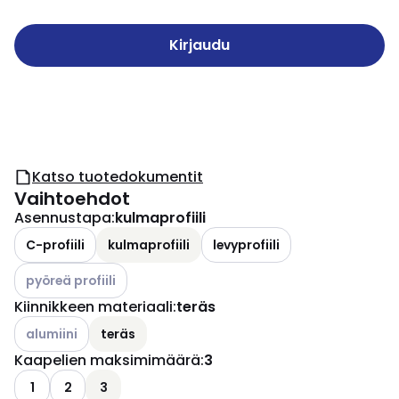
Kirjaudu
Katso tuotedokumentit
Vaihtoehdot
Asennustapa
:
kulmaprofiili
C-profiili
kulmaprofiili
levyprofiili
Katso käytettävissä olevat vaihtoehdot
pyöreä profiili
Kiinnikkeen materiaali
:
teräs
Katso käytettävissä olevat vaihtoehdot
alumiini
teräs
Kaapelien maksimimäärä
:
3
1
2
3