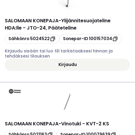
SALOMAAN KONEPAJA
-
Ylijännitesuojateline
HDA:lle - JTO-24, Pääteteline
Kopioi
Kopioi
Sähkönro
5024522
Sonepar-ID
100157034
Kirjaudu sisään tai luo tili tarkistaaksesi hinnan ja
tehdäksesi tilauksen
Kirjaudu
SALOMAAN KONEPAJA
-
Vinotuki - KVT-2 KS
Kopioi
Kopioi
Sähkönro
5021163
Sonepar-ID
100079639