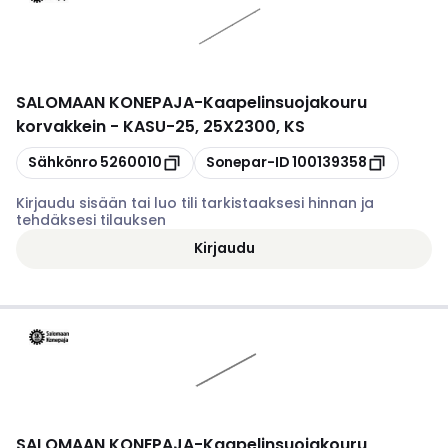
SALOMAAN KONEPAJA
-
Kaapelinsuojakouru
korvakkein - KASU-25, 25X2300, KS
Kopioi
Kopioi
Sähkönro
5260010
Sonepar-ID
100139358
Kirjaudu sisään tai luo tili tarkistaaksesi hinnan ja
tehdäksesi tilauksen
Kirjaudu
SALOMAAN KONEPAJA
-
Kaapelinsuojakouru