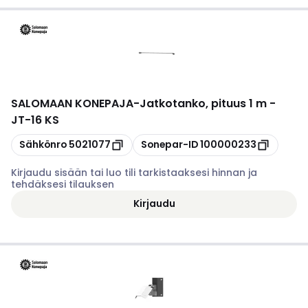
SALOMAAN KONEPAJA
-
Jatkotanko, pituus 1 m -
JT-16 KS
Kopioi
Kopioi
Sähkönro
5021077
Sonepar-ID
100000233
Kirjaudu sisään tai luo tili tarkistaaksesi hinnan ja
tehdäksesi tilauksen
Kirjaudu