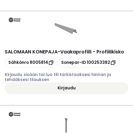
SALOMAAN KONEPAJA
-
Vaakaprofiili - Profiilikisko
Kopioi
Kopioi
Sähkönro
8005814
Sonepar-ID
100253382
Kirjaudu sisään tai luo tili tarkistaaksesi hinnan ja
tehdäksesi tilauksen
Kirjaudu