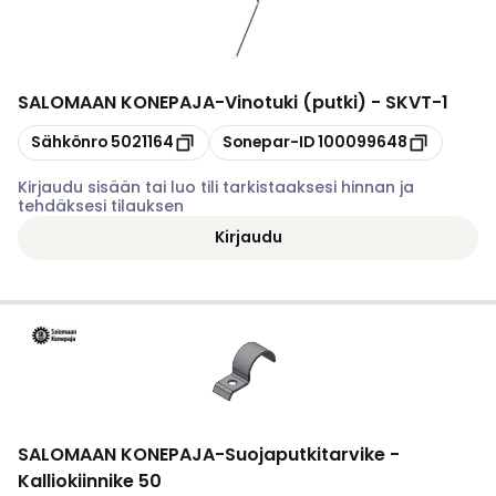
SALOMAAN KONEPAJA
-
Vinotuki (putki) - SKVT-1
Kopioi
Kopioi
Sähkönro
5021164
Sonepar-ID
100099648
Kirjaudu sisään tai luo tili tarkistaaksesi hinnan ja
tehdäksesi tilauksen
Kirjaudu
SALOMAAN KONEPAJA
-
Suojaputkitarvike -
Kalliokiinnike 50