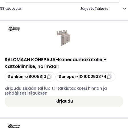
93 tuotetta
Järjestä
SALOMAAN KONEPAJA
-
Konesaumakatolle -
Kattokiinnike, normaali
Kopioi
Kopioi
Sähkönro
8005810
Sonepar-ID
100253374
Kirjaudu sisään tai luo tili tarkistaaksesi hinnan ja
tehdäksesi tilauksen
Kirjaudu