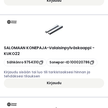
Kirjaudu
SALOMAAN KONEPAJA
-
Valaisinpylväskaappi -
KUKO22
Kopioi
Kopioi
Sähkönro
9754310
Sonepar-ID
100020786
Kirjaudu sisään tai luo tili tarkistaaksesi hinnan ja
tehdäksesi tilauksen
Kirjaudu