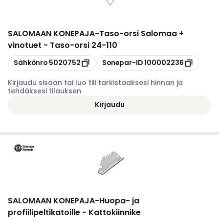
SALOMAAN KONEPAJA
-
Taso-orsi Salomaa +
vinotuet - Taso-orsi 24-110
Kopioi
Kopioi
Sähkönro
5020752
Sonepar-ID
100002236
Kirjaudu sisään tai luo tili tarkistaaksesi hinnan ja
tehdäksesi tilauksen
Kirjaudu
SALOMAAN KONEPAJA
-
Huopa- ja
profiilipeltikatoille - Kattokiinnike