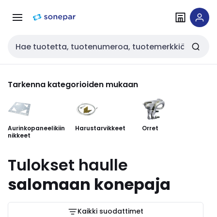
Siirry
Siirry
navigointiin
sisältöön
Haku
Tarkenna kategorioiden mukaan
Aurinkopaneelikiin
Harustarvikkeet
Orret
Ka
nikkeet
ke
ka
Tulokset haulle
salomaan konepaja
Kaikki suodattimet