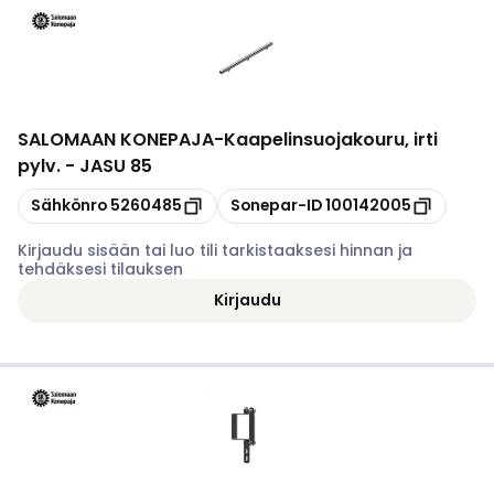
SALOMAAN KONEPAJA
-
Kaapelinsuojakouru, irti
pylv. - JASU 85
Kopioi
Kopioi
Sähkönro
5260485
Sonepar-ID
100142005
Kirjaudu sisään tai luo tili tarkistaaksesi hinnan ja
tehdäksesi tilauksen
Kirjaudu