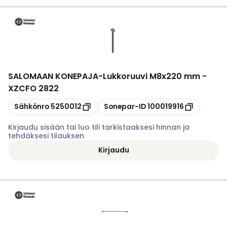
SALOMAAN KONEPAJA
-
Lukkoruuvi M8x220 mm -
XZCFO 2822
Kopioi
Kopioi
Sähkönro
5250012
Sonepar-ID
100019916
Kirjaudu sisään tai luo tili tarkistaaksesi hinnan ja
tehdäksesi tilauksen
Kirjaudu