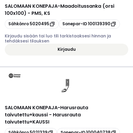
SALOMAAN KONEPAJA
-
Maadoitussanka (orsi
100x100) - PMS, KS
Kopioi
Kopioi
Sähkönro
5020495
Sonepar-ID
100139390
Kirjaudu sisään tai luo tili tarkistaaksesi hinnan ja
tehdäksesi tilauksen
Kirjaudu
SALOMAAN KONEPAJA
-
Harusrauta
taivutettu+kaussi - Harusrauta
taivutettu+KAUSSI
Kopioi
Kopioi
Sähkönro
5021339
Sonepar-ID
100040738