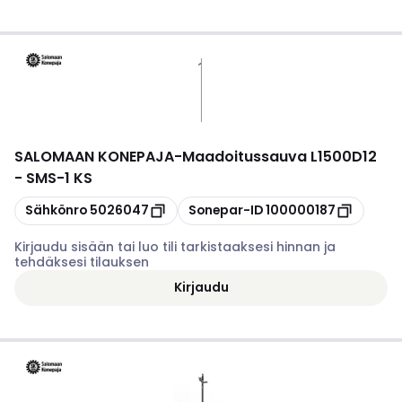
SALOMAAN KONEPAJA
-
Maadoitussauva L1500D12
- SMS-1 KS
Kopioi
Kopioi
Sähkönro
5026047
Sonepar-ID
100000187
Kirjaudu sisään tai luo tili tarkistaaksesi hinnan ja
tehdäksesi tilauksen
Kirjaudu