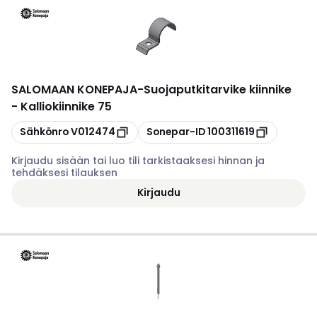
SALOMAAN KONEPAJA
-
Suojaputkitarvike kiinnike
- Kalliokiinnike 75
Kopioi
Kopioi
Sähkönro
V012474
Sonepar-ID
100311619
Kirjaudu sisään tai luo tili tarkistaaksesi hinnan ja
tehdäksesi tilauksen
Kirjaudu