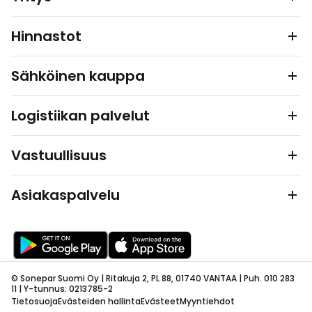
Hinnastot
Sähköinen kauppa
Logistiikan palvelut
Vastuullisuus
Asiakaspalvelu
© Sonepar Suomi Oy | Ritakuja 2, PL 88, 01740 VANTAA | Puh. 010 283
11 | Y-tunnus: 0213785-2
Tietosuoja
Evästeiden hallinta
Evästeet
Myyntiehdot