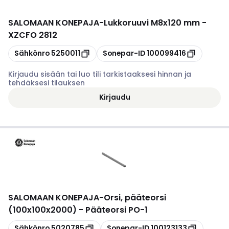
SALOMAAN KONEPAJA
-
Lukkoruuvi M8x120 mm -
XZCFO 2812
Kopioi
Kopioi
Sähkönro
5250011
Sonepar-ID
100099416
Kirjaudu sisään tai luo tili tarkistaaksesi hinnan ja
tehdäksesi tilauksen
Kirjaudu
SALOMAAN KONEPAJA
-
Orsi, pääteorsi
(100x100x2000) - Pääteorsi PO-1
Kopioi
Kopioi
Sähkönro
5020785
Sonepar-ID
100123133