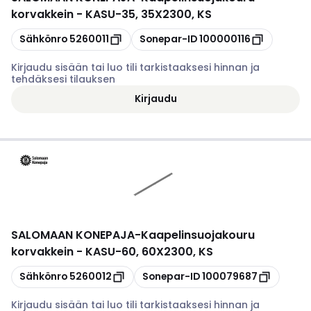
korvakkein - KASU-35, 35X2300, KS
Kopioi
Kopioi
Sähkönro
5260011
Sonepar-ID
100000116
Kirjaudu sisään tai luo tili tarkistaaksesi hinnan ja
tehdäksesi tilauksen
Kirjaudu
SALOMAAN KONEPAJA
-
Kaapelinsuojakouru
korvakkein - KASU-60, 60X2300, KS
Kopioi
Kopioi
Sähkönro
5260012
Sonepar-ID
100079687
Kirjaudu sisään tai luo tili tarkistaaksesi hinnan ja