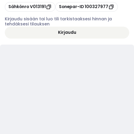
Kopioi
Kopioi
Sähkönro
V013191
Sonepar-ID
100327977
Kirjaudu sisään tai luo tili tarkistaaksesi hinnan ja
tehdäksesi tilauksen
Kirjaudu