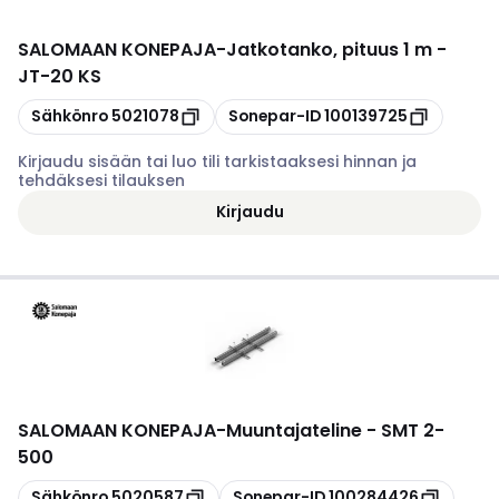
SALOMAAN KONEPAJA
-
Jatkotanko, pituus 1 m -
JT-20 KS
Kopioi
Kopioi
Sähkönro
5021078
Sonepar-ID
100139725
Kirjaudu sisään tai luo tili tarkistaaksesi hinnan ja
tehdäksesi tilauksen
Kirjaudu
SALOMAAN KONEPAJA
-
Muuntajateline - SMT 2-
500
Kopioi
Kopioi
Sähkönro
5020587
Sonepar-ID
100284426