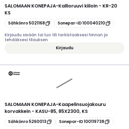
SALOMAAN KONEPAJA
-
Kallioruuvi kiiloin - KR-20
KS
Kopioi
Kopioi
Sähkönro
5021168
Sonepar-ID
100040210
Kirjaudu sisään tai luo tili tarkistaaksesi hinnan ja
tehdäksesi tilauksen
Kirjaudu
SALOMAAN KONEPAJA
-
Kaapelinsuojakouru
korvakkein - KASU-85, 85X2300, KS
Kopioi
Kopioi
Sähkönro
5260013
Sonepar-ID
100119738