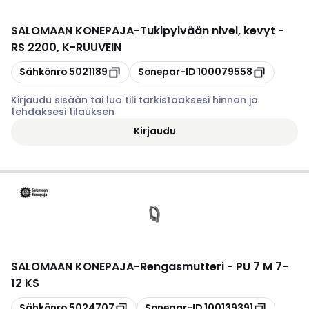
SALOMAAN KONEPAJA
-
Tukipylvään nivel, kevyt -
RS 2200, K-RUUVEIN
Kopioi
Kopioi
Sähkönro
5021189
Sonepar-ID
100079558
Kirjaudu sisään tai luo tili tarkistaaksesi hinnan ja
tehdäksesi tilauksen
Kirjaudu
SALOMAAN KONEPAJA
-
Rengasmutteri - PU 7 M 7-
12 KS
Kopioi
Kopioi
Sähkönro
5024707
Sonepar-ID
100139391