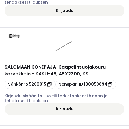
tehdäksesi tilauksen
Kirjaudu
SALOMAAN KONEPAJA
-
Kaapelinsuojakouru
korvakkein - KASU-45, 45X2300, KS
Kopioi
Kopioi
Sähkönro
5260015
Sonepar-ID
100059894
Kirjaudu sisään tai luo tili tarkistaaksesi hinnan ja
tehdäksesi tilauksen
Kirjaudu