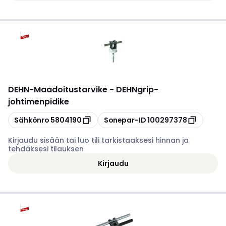
DEHN
-
Maadoitustarvike - DEHNgrip-
johtimenpidike
Kopioi
Kopioi
Sähkönro
5804190
Sonepar-ID
100297378
Kirjaudu sisään tai luo tili tarkistaaksesi hinnan ja
tehdäksesi tilauksen
Kirjaudu