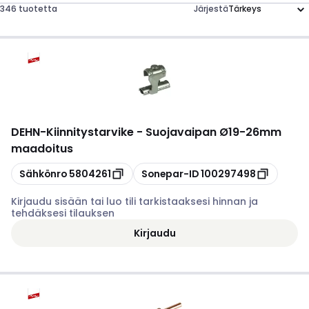
346 tuotetta
Järjestä
DEHN
-
Kiinnitystarvike - Suojavaipan Ø19-26mm
maadoitus
Kopioi
Kopioi
Sähkönro
5804261
Sonepar-ID
100297498
Kirjaudu sisään tai luo tili tarkistaaksesi hinnan ja
tehdäksesi tilauksen
Kirjaudu