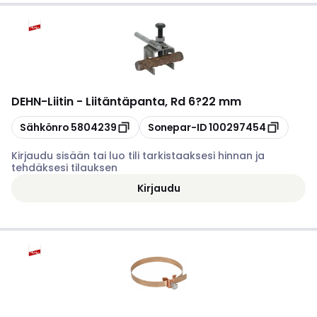
DEHN
-
Liitin - Liitäntäpanta, Rd 6?22 mm
Kopioi
Kopioi
Sähkönro
5804239
Sonepar-ID
100297454
Kirjaudu sisään tai luo tili tarkistaaksesi hinnan ja
tehdäksesi tilauksen
Kirjaudu