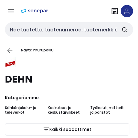
Siirry
Siirry
navigointiin
sisältöön
Haku
Näytä murupolku
DEHN
Kategoriamme:
Sähkönjakelu- ja
Keskukset ja
Työkalut, mittarit
As
televerkot
keskustarvikkeet
ja paristot
Kaikki suodattimet