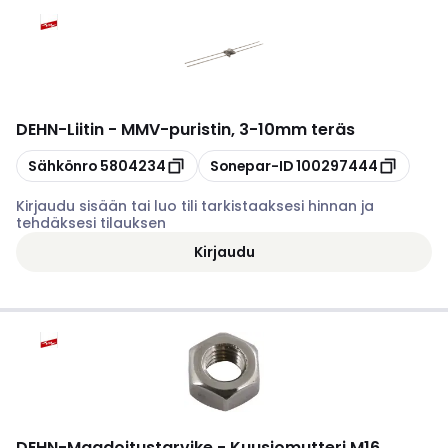
DEHN
-
Liitin - MMV-puristin, 3-10mm teräs
Kopioi
Kopioi
Sähkönro
5804234
Sonepar-ID
100297444
Kirjaudu sisään tai luo tili tarkistaaksesi hinnan ja
tehdäksesi tilauksen
Kirjaudu
DEHN
-
Maadoitustarvike - Kuusiomutteri M16