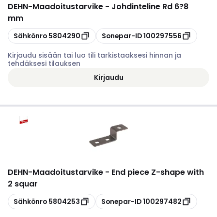
DEHN
-
Maadoitustarvike - Johdinteline Rd 6?8
mm
Kopioi
Kopioi
Sähkönro
5804290
Sonepar-ID
100297556
Kirjaudu sisään tai luo tili tarkistaaksesi hinnan ja
tehdäksesi tilauksen
Kirjaudu
DEHN
-
Maadoitustarvike - End piece Z-shape with
2 squar
Kopioi
Kopioi
Sähkönro
5804253
Sonepar-ID
100297482