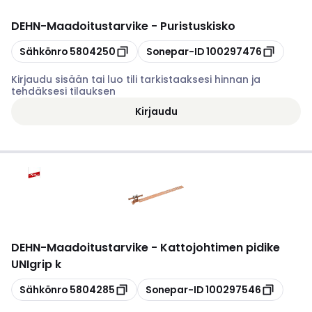
DEHN
-
Maadoitustarvike - Puristuskisko
Kopioi
Kopioi
Sähkönro
5804250
Sonepar-ID
100297476
Kirjaudu sisään tai luo tili tarkistaaksesi hinnan ja
tehdäksesi tilauksen
Kirjaudu
DEHN
-
Maadoitustarvike - Kattojohtimen pidike
UNIgrip k
Kopioi
Kopioi
Sähkönro
5804285
Sonepar-ID
100297546