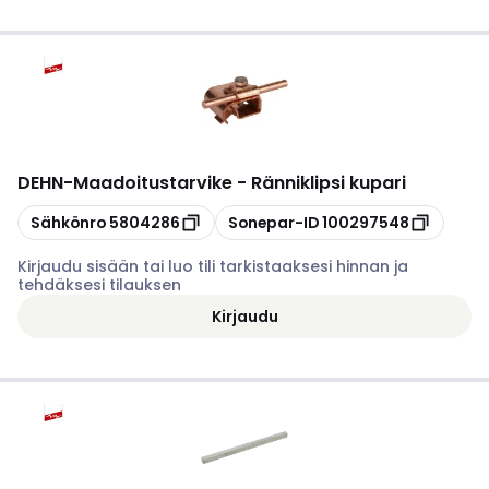
DEHN
-
Maadoitustarvike - Ränniklipsi kupari
Kopioi
Kopioi
Sähkönro
5804286
Sonepar-ID
100297548
Kirjaudu sisään tai luo tili tarkistaaksesi hinnan ja
tehdäksesi tilauksen
Kirjaudu