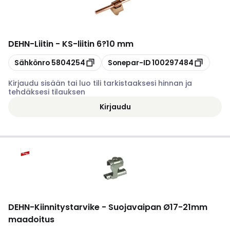
DEHN
-
Liitin - KS-liitin 6?10 mm
Kopioi
Kopioi
Sähkönro
5804254
Sonepar-ID
100297484
Kirjaudu sisään tai luo tili tarkistaaksesi hinnan ja
tehdäksesi tilauksen
Kirjaudu
DEHN
-
Kiinnitystarvike - Suojavaipan Ø17-21mm
maadoitus