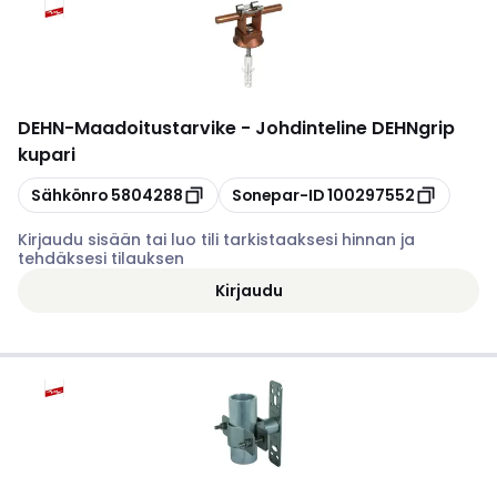
DEHN
-
Maadoitustarvike - Johdinteline DEHNgrip
kupari
Kopioi
Kopioi
Sähkönro
5804288
Sonepar-ID
100297552
Kirjaudu sisään tai luo tili tarkistaaksesi hinnan ja
tehdäksesi tilauksen
Kirjaudu