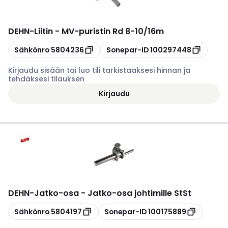
DEHN
-
Liitin - MV-puristin Rd 8-10/16m
Kopioi
Kopioi
Sähkönro
5804236
Sonepar-ID
100297448
Kirjaudu sisään tai luo tili tarkistaaksesi hinnan ja
tehdäksesi tilauksen
Kirjaudu
DEHN
-
Jatko-osa - Jatko-osa johtimille StSt
Kopioi
Kopioi
Sähkönro
5804197
Sonepar-ID
100175889