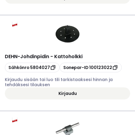
DEHN
-
Johdinpidin - Kattoholkki
Kopioi
Kopioi
Sähkönro
5804027
Sonepar-ID
100123022
Kirjaudu sisään tai luo tili tarkistaaksesi hinnan ja
tehdäksesi tilauksen
Kirjaudu