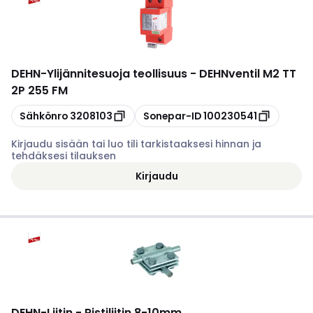
DEHN
-
Ylijännitesuoja teollisuus - DEHNventil M2 TT
2P 255 FM
Kopioi
Kopioi
Sähkönro
3208103
Sonepar-ID
100230541
Kirjaudu sisään tai luo tili tarkistaaksesi hinnan ja
tehdäksesi tilauksen
Kirjaudu
DEHN
-
Liitin - Ristiliitin 8-10mm