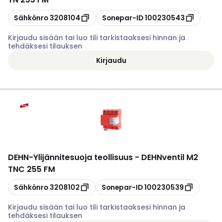
Kopioi
Kopioi
Sähkönro
3208104
Sonepar-ID
100230543
Kirjaudu sisään tai luo tili tarkistaaksesi hinnan ja
tehdäksesi tilauksen
Kirjaudu
DEHN
-
Ylijännitesuoja teollisuus - DEHNventil M2
TNC 255 FM
Kopioi
Kopioi
Sähkönro
3208102
Sonepar-ID
100230539
Kirjaudu sisään tai luo tili tarkistaaksesi hinnan ja
tehdäksesi tilauksen