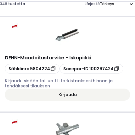
346 tuotetta
Järjestä
DEHN
-
Maadoitustarvike - Iskupiikki
Kopioi
Kopioi
Sähkönro
5804224
Sonepar-ID
100297424
Kirjaudu sisään tai luo tili tarkistaaksesi hinnan ja
tehdäksesi tilauksen
Kirjaudu