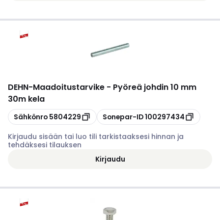
DEHN
-
Maadoitustarvike - Pyöreä johdin 10 mm
30m kela
Kopioi
Kopioi
Sähkönro
5804229
Sonepar-ID
100297434
Kirjaudu sisään tai luo tili tarkistaaksesi hinnan ja
tehdäksesi tilauksen
Kirjaudu