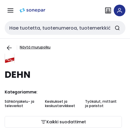
Siirry
Siirry
navigointiin
sisältöön
Haku
Näytä murupolku
DEHN
Kategoriamme:
Sähkönjakelu- ja
Keskukset ja
Työkalut, mittarit
As
televerkot
keskustarvikkeet
ja paristot
Kaikki suodattimet