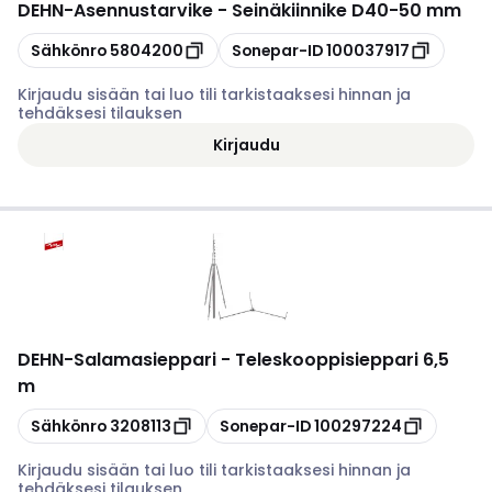
DEHN
-
Asennustarvike - Seinäkiinnike D40-50 mm
Kopioi
Kopioi
Sähkönro
5804200
Sonepar-ID
100037917
Kirjaudu sisään tai luo tili tarkistaaksesi hinnan ja
tehdäksesi tilauksen
Kirjaudu
DEHN
-
Salamasieppari - Teleskooppisieppari 6,5
m
Kopioi
Kopioi
Sähkönro
3208113
Sonepar-ID
100297224
Kirjaudu sisään tai luo tili tarkistaaksesi hinnan ja
tehdäksesi tilauksen