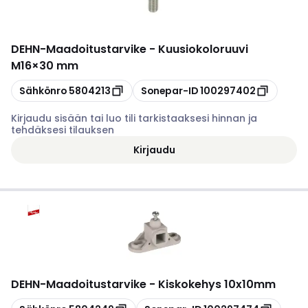
DEHN
-
Maadoitustarvike - Kuusiokoloruuvi
M16×30 mm
Kopioi
Kopioi
Sähkönro
5804213
Sonepar-ID
100297402
Kirjaudu sisään tai luo tili tarkistaaksesi hinnan ja
tehdäksesi tilauksen
Kirjaudu
DEHN
-
Maadoitustarvike - Kiskokehys 10x10mm
Kopioi
Kopioi