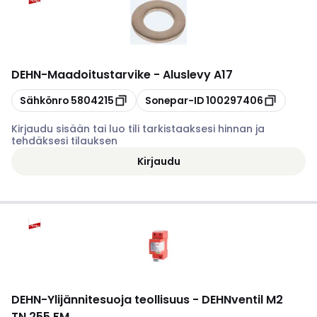
DEHN
-
Maadoitustarvike - Aluslevy A17
Kopioi
Kopioi
Sähkönro
5804215
Sonepar-ID
100297406
Kirjaudu sisään tai luo tili tarkistaaksesi hinnan ja
tehdäksesi tilauksen
Kirjaudu
DEHN
-
Ylijännitesuoja teollisuus - DEHNventil M2
TN 255 FM