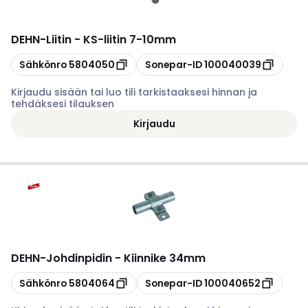
DEHN
-
Liitin - KS-liitin 7-10mm
Kopioi
Kopioi
Sähkönro
5804050
Sonepar-ID
100040039
Kirjaudu sisään tai luo tili tarkistaaksesi hinnan ja
tehdäksesi tilauksen
Kirjaudu
DEHN
-
Johdinpidin - Kiinnike 34mm
Kopioi
Kopioi
Sähkönro
5804064
Sonepar-ID
100040652