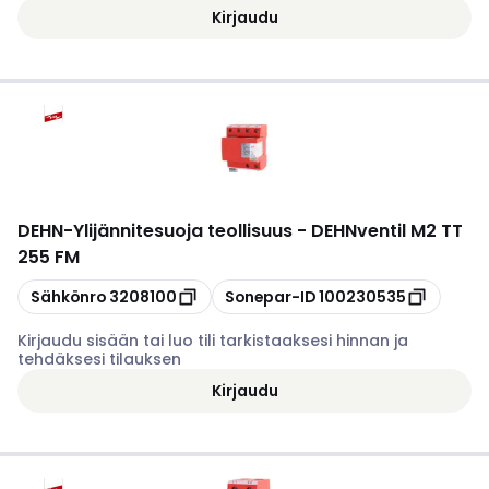
Kirjaudu
DEHN
-
Ylijännitesuoja teollisuus - DEHNventil M2 TT
255 FM
Kopioi
Kopioi
Sähkönro
3208100
Sonepar-ID
100230535
Kirjaudu sisään tai luo tili tarkistaaksesi hinnan ja
tehdäksesi tilauksen
Kirjaudu