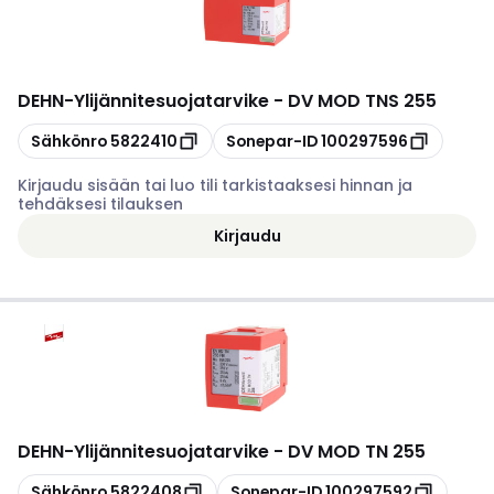
DEHN
-
Ylijännitesuojatarvike - DV MOD TNS 255
Kopioi
Kopioi
Sähkönro
5822410
Sonepar-ID
100297596
Kirjaudu sisään tai luo tili tarkistaaksesi hinnan ja
tehdäksesi tilauksen
Kirjaudu
DEHN
-
Ylijännitesuojatarvike - DV MOD TN 255
Kopioi
Kopioi
Sähkönro
5822408
Sonepar-ID
100297592