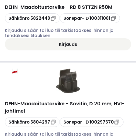
DEHN
-
Maadoitustarvike - RD 8 STTZN R50M
Kopioi
Kopioi
Sähkönro
5822448
Sonepar-ID
100311081
Kirjaudu sisään tai luo tili tarkistaaksesi hinnan ja
tehdäksesi tilauksen
Kirjaudu
DEHN
-
Maadoitustarvike - Sovitin, D 20 mm, HVI-
johtimel
Kopioi
Kopioi
Sähkönro
5804297
Sonepar-ID
100297570
Kirjaudu sisään tai luo tili tarkistaaksesi hinnan ja