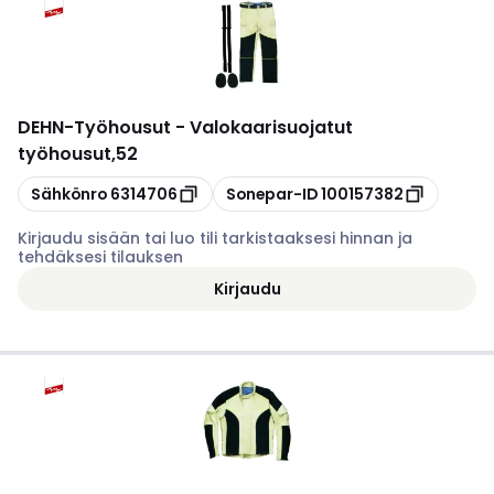
DEHN
-
Työhousut - Valokaarisuojatut
työhousut,52
Kopioi
Kopioi
Sähkönro
6314706
Sonepar-ID
100157382
Kirjaudu sisään tai luo tili tarkistaaksesi hinnan ja
tehdäksesi tilauksen
Kirjaudu