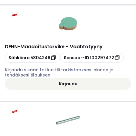
DEHN
-
Maadoitustarvike - Vaahtotyyny
Kopioi
Kopioi
Sähkönro
5804248
Sonepar-ID
100297472
Kirjaudu sisään tai luo tili tarkistaaksesi hinnan ja
tehdäksesi tilauksen
Kirjaudu