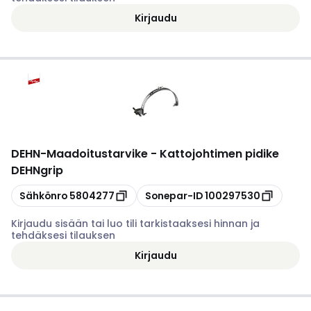
Kirjaudu
DEHN
-
Maadoitustarvike - Kattojohtimen pidike
DEHNgrip
Kopioi
Kopioi
Sähkönro
5804277
Sonepar-ID
100297530
Kirjaudu sisään tai luo tili tarkistaaksesi hinnan ja
tehdäksesi tilauksen
Kirjaudu