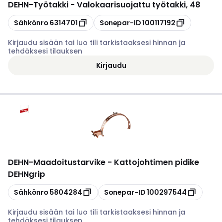
DEHN
-
Työtakki - Valokaarisuojattu työtakki, 48
Kopioi
Kopioi
Sähkönro
6314701
Sonepar-ID
100117192
Kirjaudu sisään tai luo tili tarkistaaksesi hinnan ja
tehdäksesi tilauksen
Kirjaudu
DEHN
-
Maadoitustarvike - Kattojohtimen pidike
DEHNgrip
Kopioi
Kopioi
Sähkönro
5804284
Sonepar-ID
100297544
Kirjaudu sisään tai luo tili tarkistaaksesi hinnan ja
tehdäksesi tilauksen