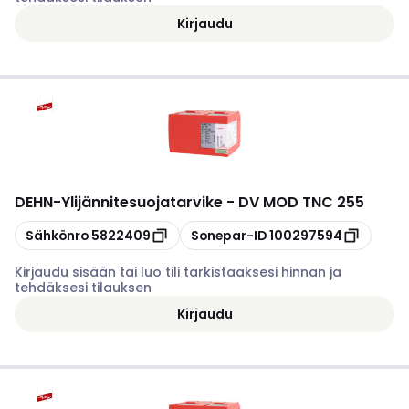
Kirjaudu
DEHN
-
Ylijännitesuojatarvike - DV MOD TNC 255
Kopioi
Kopioi
Sähkönro
5822409
Sonepar-ID
100297594
Kirjaudu sisään tai luo tili tarkistaaksesi hinnan ja
tehdäksesi tilauksen
Kirjaudu