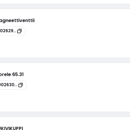
gneettiventtii
00262994
rele 65.31
00263066
KIVIKUPPI