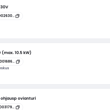
230V
00263024
 (max. 10.5 kW)
100168678
eskus
 ohjausp ovianturi
00317969