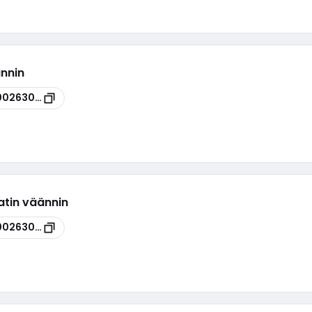
ännin
00263098
tin väännin
00263096