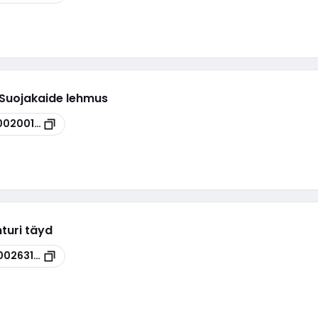
 Suojakaide lehmus
00200179
turi täyd
00263160