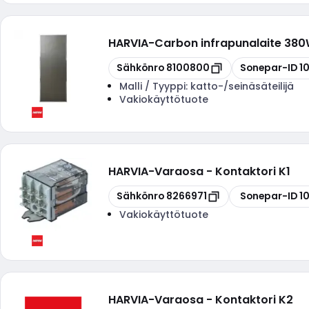
HARVIA
-
Carbon infrapunalaite 38
Kopioi
Kopioi
Sähkönro
8100800
Sonepar-ID
1
Malli / Tyyppi:
katto-/seinäsäteilijä
Vakiokäyttötuote
HARVIA
-
Varaosa - Kontaktori K1
Kopioi
Kopioi
Sähkönro
8266971
Sonepar-ID
1
Vakiokäyttötuote
HARVIA
-
Varaosa - Kontaktori K2