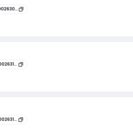
00263004
00263164
00263162