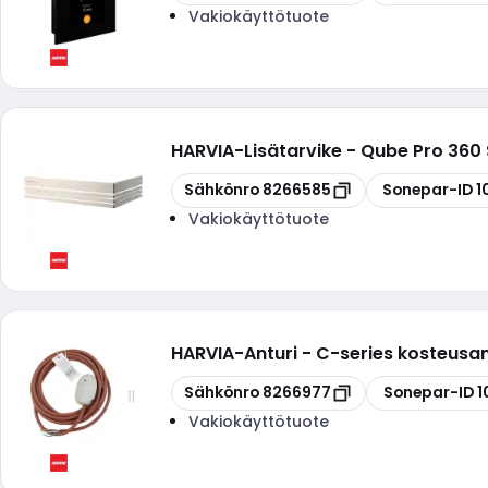
Vakiokäyttötuote
HARVIA
-
Lisätarvike - Qube Pro 360
Kopioi
Kopioi
Sähkönro
8266585
Sonepar-ID
1
Vakiokäyttötuote
HARVIA
-
Anturi - C-series kosteusan
Kopioi
Kopioi
Sähkönro
8266977
Sonepar-ID
1
Vakiokäyttötuote