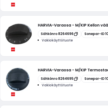
HARVIA
-
Varaosa - M/KIP Kellon vä
Kopioi
Kopioi
Sähkönro
8264696
Sonepar-ID
1
Vakiokäyttötuote
HARVIA
-
Varaosa - M/KIP Termostaa
Kopioi
Kopioi
Sähkönro
8264695
Sonepar-ID
1
Vakiokäyttötuote