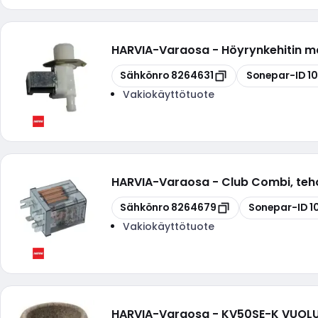
HARVIA
-
Varaosa - Höyrynkehitin ma
Kopioi
Kopioi
Sähkönro
8264631
Sonepar-ID
1
Vakiokäyttötuote
HARVIA
-
Varaosa - Club Combi, teho
Kopioi
Kopioi
Sähkönro
8264679
Sonepar-ID
1
Vakiokäyttötuote
HARVIA
-
Varaosa - KV50SE-K VUOLU