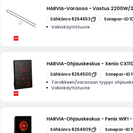
HARVIA
-
Varaosa - Vastus 2200W/
Kopioi
Kopioi
Sähkönro
8264653
Sonepar-ID
1
Vakiokäyttötuote
HARVIA
-
Ohjauskeskus - Xenio CX110
Kopioi
Kopioi
Sähkönro
8264500
Sonepar-ID
Tarvikkeen/varaosan tyyppi:
ohjausk
Vakiokäyttötuote
HARVIA
-
Ohjauskeskus - Fenix WiFi -
Kopioi
Kopioi
Sähkönro
8264909
Sonepar-ID
1