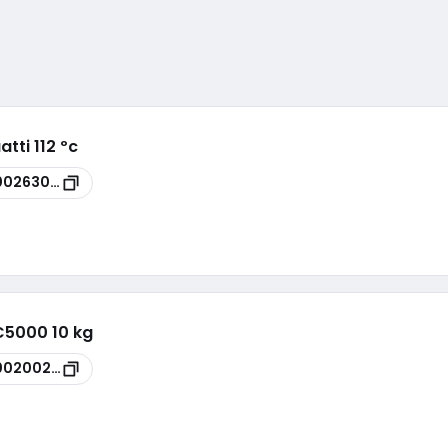
tti 112 ºc
00263076
AC5000 10 kg
00200209