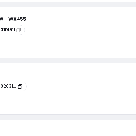
0W - WX455
00101511
00263150