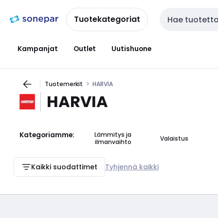
Siirry
Siirry
navigointiin
sisältöön
Tuotekategoriat
Haku
Kampanjat
Outlet
Uutishuone
Tuotemerkit
HARVIA
HARVIA
Kategoriamme:
Lämmitys ja
Valaistus
ilmanvaihto
Kaikki suodattimet
Tyhjennä kaikki