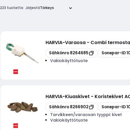
223 tuotetta
Järjestä
HARVIA
-
Varaosa - Combi termostaa
Kopioi
Kopioi
Sähkönro
8264685
Sonepar-ID
1
Vakiokäyttötuote
HARVIA
-
Kiuaskivet - Koristekivet 
Kopioi
Kopioi
Sähkönro
8266902
Sonepar-ID
1
Tarvikkeen/varaosan tyyppi:
kivet
Vakiokäyttötuote