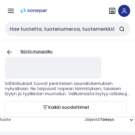
Siirry
Siirry
navigointiin
sisältöön
Haku
Näytä murupolku
Sähkökiukaat tuovat perinteisen saunakokemuksen
nykyaikaan. Ne tarjoavat nopean lämmityksen, tasaisen
löylyn ja tyylikkään muotoilun. Valikoimasta löytyy ratkaisuja
niin pieniin kotisaunoihin kuin suuriin julkisiin tiloihin, ja niissä
korostuvat energiatehokkuus, kivimäärän optimointi ja
Kaikki suodattimet
helppokäyttöiset ohjauspaneelit.
tuote
Järjestä