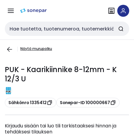
Siirry
Siirry
navigointiin
sisältöön
Haku
Näytä murupolku
PUK - Kaarikiinnike 8-12mm - K
12/3 U
Kopioi
Kopioi
Sähkönro 1335412
Sonepar-ID 100000667
Kirjaudu sisään tai luo tili tarkistaaksesi hinnan ja
tehdäksesi tilauksen