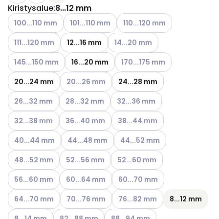
Kiristysalue
:
8...12 mm
Katso käytettävissä olevat vaihtoehdot
Katso käytettävissä olevat vaihtoehdot
Katso käytettävissä olevat v
100...110 mm
101...110 mm
110...120 mm
Katso käytettävissä olevat vaihtoehdot
Katso käytettävissä olevat vaih
111...120 mm
12...16 mm
14...20 mm
Katso käytettävissä olevat vaihtoehdot
Katso käytettävissä olevat va
145...150 mm
16...20 mm
170...175 mm
Katso käytettävissä olevat vaihtoehdot
20...24 mm
20...26 mm
24...28 mm
Katso käytettävissä olevat vaihtoehdot
Katso käytettävissä olevat vaihtoehdot
Katso käytettävissä olevat vai
26...32 mm
28...32 mm
32...36 mm
Katso käytettävissä olevat vaihtoehdot
Katso käytettävissä olevat vaihtoehdot
Katso käytettävissä olevat vai
32...38 mm
36...40 mm
38...44 mm
Katso käytettävissä olevat vaihtoehdot
Katso käytettävissä olevat vaihtoehdot
Katso käytettävissä olevat va
40...44 mm
44...48 mm
44...52 mm
Katso käytettävissä olevat vaihtoehdot
Katso käytettävissä olevat vaihtoehdot
Katso käytettävissä olevat vai
48...52 mm
52...56 mm
52...60 mm
Katso käytettävissä olevat vaihtoehdot
Katso käytettävissä olevat vaihtoehdot
Katso käytettävissä olevat vai
56...60 mm
60...64 mm
60...70 mm
Katso käytettävissä olevat vaihtoehdot
Katso käytettävissä olevat vaihtoehdot
Katso käytettävissä olevat vai
64...70 mm
70...76 mm
76...82 mm
8...12 mm
Katso käytettävissä olevat vaihtoehdot
Katso käytettävissä olevat vaihtoehdot
Katso käytettävissä olevat vaiht
8...14 mm
82...88 mm
88...94 mm