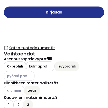
Kirjaudu
Katso tuotedokumentit
Vaihtoehdot
Asennustapa
:
levyprofiili
C-profiili
kulmaprofiili
levyprofiili
Katso käytettävissä olevat vaihtoehdot
pyöreä profiili
Kiinnikkeen materiaali
:
teräs
Katso käytettävissä olevat vaihtoehdot
alumiini
teräs
Kaapelien maksimimäärä
:
3
1
2
3