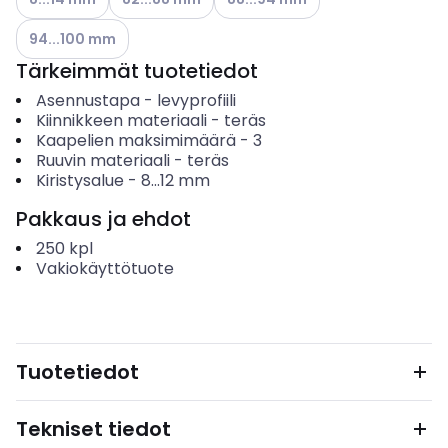
Katso käytettävissä olevat vaihtoehdot
94...100 mm
Tärkeimmät tuotetiedot
Asennustapa
-
levyprofiili
Kiinnikkeen materiaali
-
teräs
Kaapelien maksimimäärä
-
3
Ruuvin materiaali
-
teräs
Kiristysalue
-
8...12
mm
Pakkaus ja ehdot
250
kpl
Vakiokäyttötuote
Tuotetiedot
Tekniset tiedot