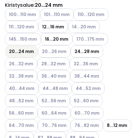
Kiristysalue
:
20...24 mm
Katso käytettävissä olevat vaihtoehdot
Katso käytettävissä olevat vaihtoehdot
Katso käytettävissä olevat v
100...110 mm
101...110 mm
110...120 mm
Katso käytettävissä olevat vaihtoehdot
Katso käytettävissä olevat vaih
111...120 mm
12...16 mm
14...20 mm
Katso käytettävissä olevat vaihtoehdot
Katso käytettävissä olevat va
145...150 mm
16...20 mm
170...175 mm
Katso käytettävissä olevat vaihtoehdot
20...24 mm
20...26 mm
24...28 mm
Katso käytettävissä olevat vaihtoehdot
Katso käytettävissä olevat vaihtoehdot
Katso käytettävissä olevat vai
26...32 mm
28...32 mm
32...36 mm
Katso käytettävissä olevat vaihtoehdot
Katso käytettävissä olevat vaihtoehdot
Katso käytettävissä olevat vai
32...38 mm
36...40 mm
38...44 mm
Katso käytettävissä olevat vaihtoehdot
Katso käytettävissä olevat vaihtoehdot
Katso käytettävissä olevat va
40...44 mm
44...48 mm
44...52 mm
Katso käytettävissä olevat vaihtoehdot
Katso käytettävissä olevat vaihtoehdot
Katso käytettävissä olevat vai
48...52 mm
52...56 mm
52...60 mm
Katso käytettävissä olevat vaihtoehdot
Katso käytettävissä olevat vaihtoehdot
Katso käytettävissä olevat vai
56...60 mm
60...64 mm
60...70 mm
Katso käytettävissä olevat vaihtoehdot
Katso käytettävissä olevat vaihtoehdot
Katso käytettävissä olevat vai
64...70 mm
70...76 mm
76...82 mm
8...12 mm
Katso käytettävissä olevat vaihtoehdot
Katso käytettävissä olevat vaihtoehdot
Katso käytettävissä olevat vaiht
8...14 mm
82...88 mm
88...94 mm