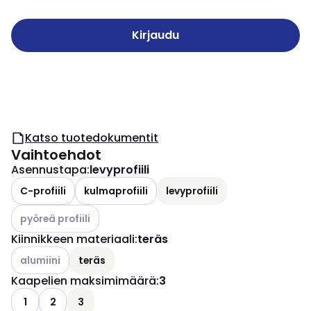
Kirjaudu
Katso tuotedokumentit
Vaihtoehdot
Asennustapa
:
levyprofiili
C-profiili
kulmaprofiili
levyprofiili
Katso käytettävissä olevat vaihtoehdot
pyöreä profiili
Kiinnikkeen materiaali
:
teräs
Katso käytettävissä olevat vaihtoehdot
alumiini
teräs
Kaapelien maksimimäärä
:
3
1
2
3