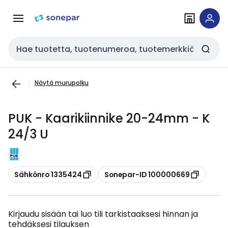
Siirry
Siirry
navigointiin
sisältöön
Haku
Näytä murupolku
PUK - Kaarikiinnike 20-24mm - K
24/3 U
Kopioi
Kopioi
Sähkönro 1335424
Sonepar-ID 100000669
Kirjaudu sisään tai luo tili tarkistaaksesi hinnan ja
tehdäksesi tilauksen