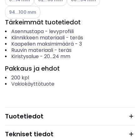
Katso käytettävissä olevat vaihtoehdot
94...100 mm
Tärkeimmät tuotetiedot
Asennustapa
-
levyprofiili
Kiinnikkeen materiaali
-
teräs
Kaapelien maksimimäärä
-
3
Ruuvin materiaali
-
teräs
Kiristysalue
-
20...24
mm
Pakkaus ja ehdot
200
kpl
Vakiokäyttötuote
Tuotetiedot
Tekniset tiedot