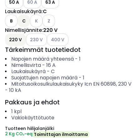
50 A
60 A
63 A
Laukaisukäyrä
:
C
Katso käytettävissä olevat vaihtoehdot
Katso käytettävissä olevat vaihtoehdot
B
C
K
Z
Nimellisjännite
:
220 V
Katso käytettävissä olevat vaihtoehdot
Katso käytettävissä olevat vaihtoehdot
220 V
230 V
400 V
Tärkeimmät tuotetiedot
Napojen määrä yhteensä
-
1
Nimellisvirta
-
16
A
Laukaisukäyrä
-
C
Suojattujen napojen määrä
-
1
Mitoitusoikosulkulaukaisukyky Icn EN 60898, 230 V
-
10
kA
Pakkaus ja ehdot
1
kpl
Vakiokäyttötuote
Tuotteen hiilijalanjälki
2 Kg CO₂-eq
Toimittajan ilmoittama