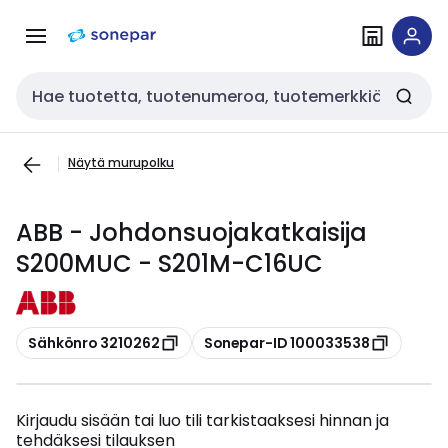
Siirry
Siirry
navigointiin
sisältöön
Haku
Näytä murupolku
ABB - Johdonsuojakatkaisija
S200MUC - S201M-C16UC
Kopioi
Kopioi
Sähkönro 3210262
Sonepar-ID 100033538
Kirjaudu sisään tai luo tili tarkistaaksesi hinnan ja
tehdäksesi tilauksen