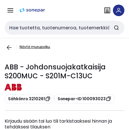
Siirry
Siirry
navigointiin
sisältöön
Haku
Näytä murupolku
ABB - Johdonsuojakatkaisija
S200MUC - S201M-C13UC
Kopioi
Kopioi
Sähkönro 3210261
Sonepar-ID 100093023
Kirjaudu sisään tai luo tili tarkistaaksesi hinnan ja
tehdäksesi tilauksen