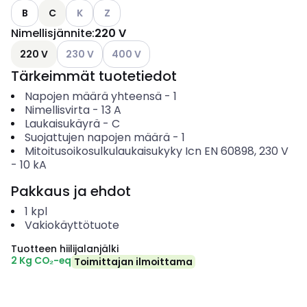
Katso käytettävissä olevat vaihtoehdot
Katso käytettävissä olevat vaihtoehdot
B
C
K
Z
Nimellisjännite
:
220 V
Katso käytettävissä olevat vaihtoehdot
Katso käytettävissä olevat vaihtoehdot
220 V
230 V
400 V
Tärkeimmät tuotetiedot
Napojen määrä yhteensä
-
1
Nimellisvirta
-
13
A
Laukaisukäyrä
-
C
Suojattujen napojen määrä
-
1
Mitoitusoikosulkulaukaisukyky Icn EN 60898, 230 V
-
10
kA
Pakkaus ja ehdot
1
kpl
Vakiokäyttötuote
Tuotteen hiilijalanjälki
2 Kg CO₂-eq
Toimittajan ilmoittama