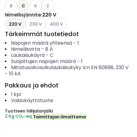
Katso käytettävissä olevat vaihtoehdot
Katso käytettävissä olevat vaihtoehdot
Katso käytettävissä olevat vaihtoehdot
B
C
K
Z
Nimellisjännite
:
220 V
Katso käytettävissä olevat vaihtoehdot
Katso käytettävissä olevat vaihtoehdot
220 V
230 V
400 V
Tärkeimmät tuotetiedot
Napojen määrä yhteensä
-
1
Nimellisvirta
-
8
A
Laukaisukäyrä
-
C
Suojattujen napojen määrä
-
1
Mitoitusoikosulkulaukaisukyky Icn EN 60898, 230 V
-
10
kA
Pakkaus ja ehdot
1
kpl
Vakiokäyttötuote
Tuotteen hiilijalanjälki
2 Kg CO₂-eq
Toimittajan ilmoittama