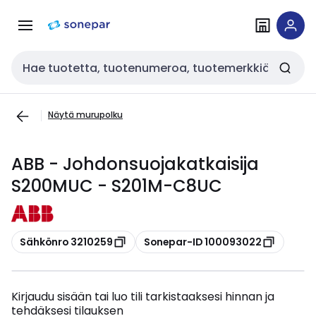
Siirry
Siirry
navigointiin
sisältöön
Haku
Näytä murupolku
ABB - Johdonsuojakatkaisija
S200MUC - S201M-C8UC
Kopioi
Kopioi
Sähkönro 3210259
Sonepar-ID 100093022
Kirjaudu sisään tai luo tili tarkistaaksesi hinnan ja
tehdäksesi tilauksen