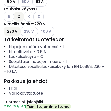
50 A
60 A
63 A
Laukaisukäyrä
:
C
Katso käytettävissä olevat vaihtoehdot
Katso käytettävissä olevat vaihtoehdot
Katso käytettävissä olevat vaihtoehdot
B
C
K
Z
Nimellisjännite
:
220 V
Katso käytettävissä olevat vaihtoehdot
Katso käytettävissä olevat vaihtoehdot
220 V
230 V
400 V
Tärkeimmät tuotetiedot
Napojen määrä yhteensä
-
1
Nimellisvirta
-
0.5
A
Laukaisukäyrä
-
C
Suojattujen napojen määrä
-
1
Mitoitusoikosulkulaukaisukyky Icn EN 60898, 230 V
-
10
kA
Pakkaus ja ehdot
1
kpl
Vakiokäyttötuote
Tuotteen hiilijalanjälki
2 Kg CO₂-eq
Toimittajan ilmoittama