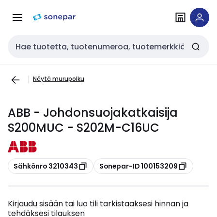
Siirry
Siirry
navigointiin
sisältöön
Haku
Näytä murupolku
ABB - Johdonsuojakatkaisija
S200MUC - S202M-C16UC
Kopioi
Kopioi
Sähkönro 3210343
Sonepar-ID 100153209
Kirjaudu sisään tai luo tili tarkistaaksesi hinnan ja
tehdäksesi tilauksen