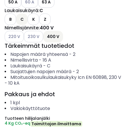
50 A
60 A
63 A
Laukaisukäyrä
:
C
B
C
K
Z
Nimellisjännite
:
400 V
Katso käytettävissä olevat vaihtoehdot
Katso käytettävissä olevat vaihtoehdot
220 V
230 V
400 V
Tärkeimmät tuotetiedot
Napojen määrä yhteensä
-
2
Nimellisvirta
-
16
A
Laukaisukäyrä
-
C
Suojattujen napojen määrä
-
2
Mitoitusoikosulkulaukaisukyky Icn EN 60898, 230 V
-
10
kA
Pakkaus ja ehdot
1
kpl
Vakiokäyttötuote
Tuotteen hiilijalanjälki
4 Kg CO₂-eq
Toimittajan ilmoittama