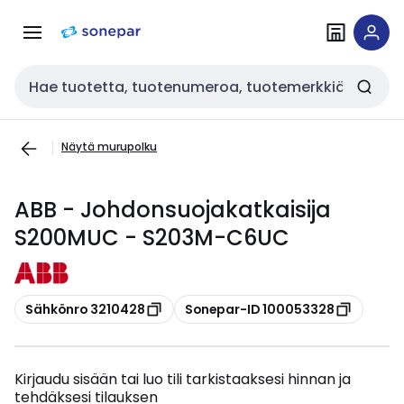
Siirry
Siirry
navigointiin
sisältöön
Haku
Näytä murupolku
ABB - Johdonsuojakatkaisija
S200MUC - S203M-C6UC
Kopioi
Kopioi
Sähkönro 3210428
Sonepar-ID 100053328
Kirjaudu sisään tai luo tili tarkistaaksesi hinnan ja
tehdäksesi tilauksen