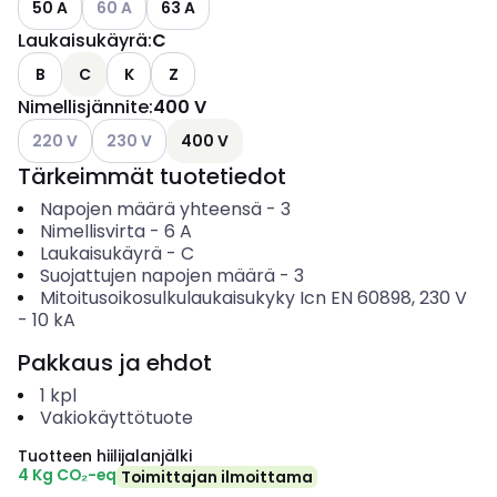
50 A
60 A
63 A
Laukaisukäyrä
:
C
B
C
K
Z
Nimellisjännite
:
400 V
Katso käytettävissä olevat vaihtoehdot
Katso käytettävissä olevat vaihtoehdot
220 V
230 V
400 V
Tärkeimmät tuotetiedot
Napojen määrä yhteensä
-
3
Nimellisvirta
-
6
A
Laukaisukäyrä
-
C
Suojattujen napojen määrä
-
3
Mitoitusoikosulkulaukaisukyky Icn EN 60898, 230 V
-
10
kA
Pakkaus ja ehdot
1
kpl
Vakiokäyttötuote
Tuotteen hiilijalanjälki
4 Kg CO₂-eq
Toimittajan ilmoittama