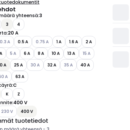
tuotedokumentit
ehdot
määrä yhteensä
:
3
ettävissä olevat vaihtoehdot
3
4
irta
:
20 A
ettävissä olevat vaihtoehdot
atso käytettävissä olevat vaihtoehdot
Katso käytettävissä olevat vaihtoehdot
0.3 A
0.5 A
0.75 A
1 A
1.6 A
2 A
Katso käytettävissä olevat vaihtoehdot
Katso käytettävissä olev
 A
5 A
6 A
8 A
10 A
13 A
15 A
Katso käytettävissä olevat vaihtoehdot
Katso käytettävissä olevat vaihto
0 A
25 A
30 A
32 A
35 A
40 A
tso käytettävissä olevat vaihtoehdot
60 A
63 A
käyrä
:
C
K
Z
ännite
:
400 V
ettävissä olevat vaihtoehdot
atso käytettävissä olevat vaihtoehdot
230 V
400 V
mmät tuotetiedot
n määrä yhteensä
-
3