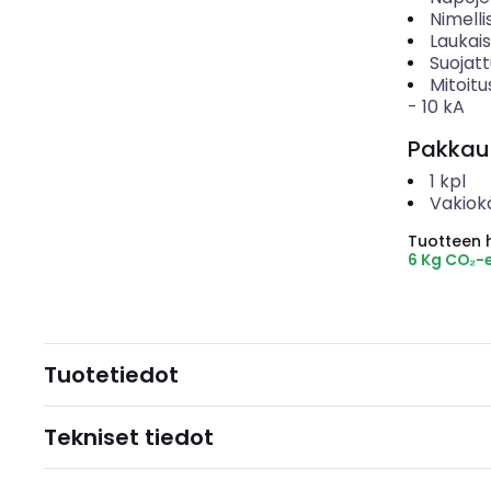
Nimelli
Laukai
Suojat
Mitoitu
-
10
kA
Pakkau
1
kpl
Vakiok
Tuotteen hi
6 Kg CO₂-
Tuotetiedot
Tekniset tiedot