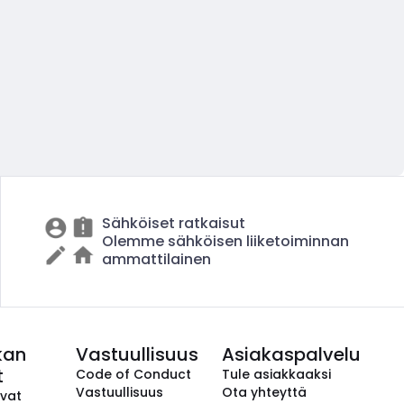
Sähköiset ratkaisut
Olemme sähköisen liiketoiminnan
ammattilainen
kan
Vastuullisuus
Asiakaspalvelu
t
Code of Conduct
Tule asiakkaaksi
Vastuullisuus
Ota yhteyttä
avat