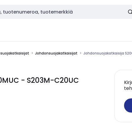
nsuojakatkaisijat
Johdonsuojakatkaisijat
Johdonsuojakatkaisija S
200MUC - S203M-C20UC
Kir
teh