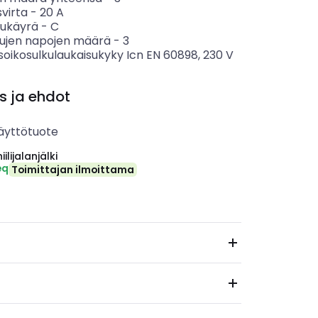
svirta
-
20
A
sukäyrä
-
C
tujen napojen määrä
-
3
soikosulkulaukaisukyky Icn EN 60898, 230 V
s ja ehdot
äyttötuote
ilijalanjälki
eq
Toimittajan ilmoittama