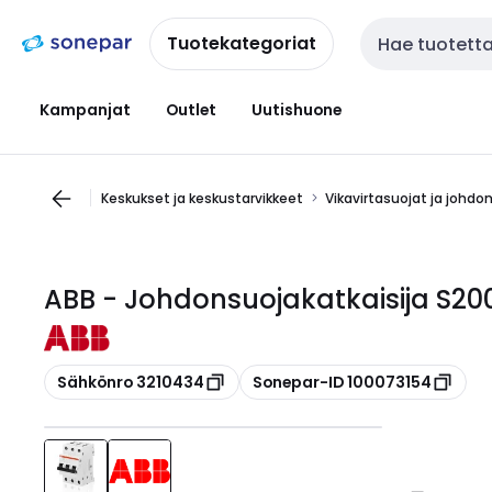
Siirry
Siirry
navigointiin
sisältöön
Tuotekategoriat
Haku
Kampanjat
Outlet
Uutishuone
Keskukset ja keskustarvikkeet
Vikavirtasuojat ja johdo
ABB - Johdonsuojakatkaisija S
Kopioi
Kopioi
Sähkönro 3210434
Sonepar-ID 100073154