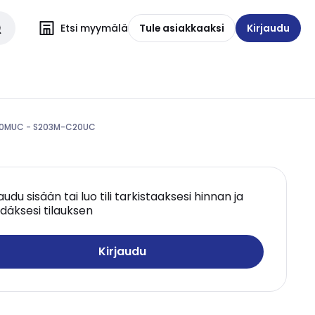
Etsi myymälä
Tule asiakkaaksi
Kirjaudu
200MUC - S203M-C20UC
jaudu sisään tai luo tili tarkistaaksesi hinnan ja
däksesi tilauksen
Kirjaudu