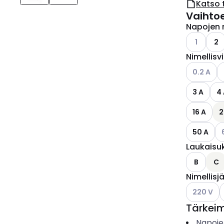
Katso 
Vaihto
Napojen 
Katso käyt
1
2
Nimellisv
Katso käyt
K
0.2 A
3 A
4
16 A
2
Ka
50 A
Laukaisu
B
C
Nimellisj
Katso käyt
K
220 V
Tärkei
Napoje