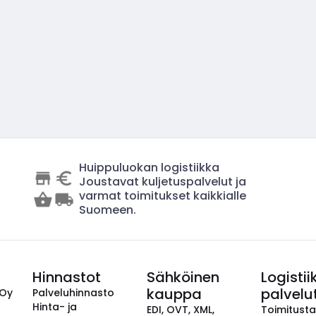
Huippuluokan logistiikka
Joustavat kuljetuspalvelut ja
varmat toimitukset kaikkialle
Suomeen.
Hinnastot
Sähköinen
Logistii
kauppa
palvelu
 Oy
Palveluhinnasto
Hinta- ja
EDI, OVT, XML,
Toimitust