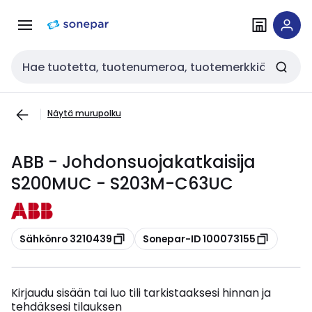
Siirry
Siirry
navigointiin
sisältöön
Haku
Näytä murupolku
ABB - Johdonsuojakatkaisija
S200MUC - S203M-C63UC
Kopioi
Kopioi
Sähkönro 3210439
Sonepar-ID 100073155
Kirjaudu sisään tai luo tili tarkistaaksesi hinnan ja
tehdäksesi tilauksen