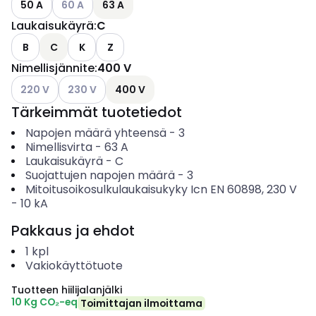
50 A
60 A
63 A
Laukaisukäyrä
:
C
B
C
K
Z
Nimellisjännite
:
400 V
Katso käytettävissä olevat vaihtoehdot
Katso käytettävissä olevat vaihtoehdot
220 V
230 V
400 V
Tärkeimmät tuotetiedot
Napojen määrä yhteensä
-
3
Nimellisvirta
-
63
A
Laukaisukäyrä
-
C
Suojattujen napojen määrä
-
3
Mitoitusoikosulkulaukaisukyky Icn EN 60898, 230 V
-
10
kA
Pakkaus ja ehdot
1
kpl
Vakiokäyttötuote
Tuotteen hiilijalanjälki
10 Kg CO₂-eq
Toimittajan ilmoittama