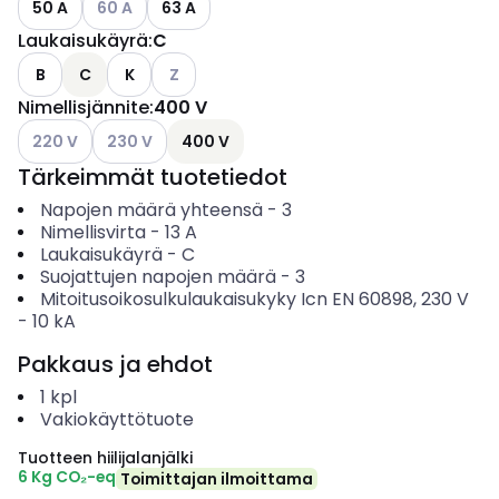
50 A
60 A
63 A
Laukaisukäyrä
:
C
Katso käytettävissä olevat vaihtoehdot
B
C
K
Z
Nimellisjännite
:
400 V
Katso käytettävissä olevat vaihtoehdot
Katso käytettävissä olevat vaihtoehdot
220 V
230 V
400 V
Tärkeimmät tuotetiedot
Napojen määrä yhteensä
-
3
Nimellisvirta
-
13
A
Laukaisukäyrä
-
C
Suojattujen napojen määrä
-
3
Mitoitusoikosulkulaukaisukyky Icn EN 60898, 230 V
-
10
kA
Pakkaus ja ehdot
1
kpl
Vakiokäyttötuote
Tuotteen hiilijalanjälki
6 Kg CO₂-eq
Toimittajan ilmoittama