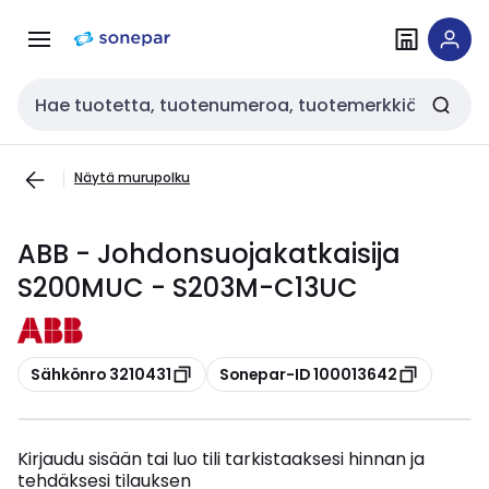
Siirry
Siirry
navigointiin
sisältöön
Haku
Näytä murupolku
ABB - Johdonsuojakatkaisija
S200MUC - S203M-C13UC
Kopioi
Kopioi
Sähkönro 3210431
Sonepar-ID 100013642
Kirjaudu sisään tai luo tili tarkistaaksesi hinnan ja
tehdäksesi tilauksen