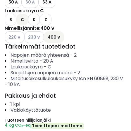
50 A
60 A
63 A
Laukaisukäyrä
:
C
B
C
K
Z
Nimellisjännite
:
400 V
Katso käytettävissä olevat vaihtoehdot
Katso käytettävissä olevat vaihtoehdot
220 V
230 V
400 V
Tärkeimmät tuotetiedot
Napojen määrä yhteensä
-
2
Nimellisvirta
-
20
A
Laukaisukäyrä
-
C
Suojattujen napojen määrä
-
2
Mitoitusoikosulkulaukaisukyky Icn EN 60898, 230 V
-
10
kA
Pakkaus ja ehdot
1
kpl
Vakiokäyttötuote
Tuotteen hiilijalanjälki
4 Kg CO₂-eq
Toimittajan ilmoittama