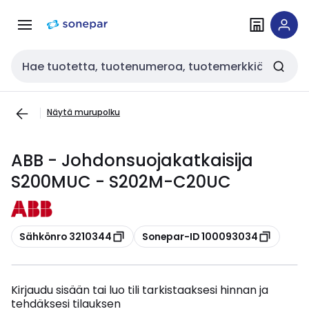
Siirry
Siirry
navigointiin
sisältöön
Haku
Näytä murupolku
ABB - Johdonsuojakatkaisija
S200MUC - S202M-C20UC
Kopioi
Kopioi
Sähkönro 3210344
Sonepar-ID 100093034
Kirjaudu sisään tai luo tili tarkistaaksesi hinnan ja
tehdäksesi tilauksen