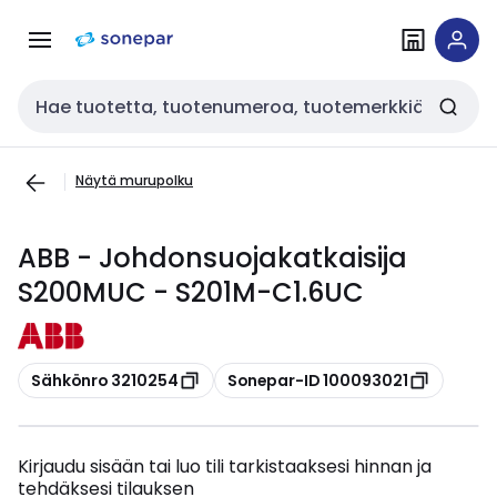
Siirry
Siirry
navigointiin
sisältöön
Haku
Näytä murupolku
ABB - Johdonsuojakatkaisija
S200MUC - S201M-C1.6UC
Kopioi
Kopioi
Sähkönro 3210254
Sonepar-ID 100093021
Kirjaudu sisään tai luo tili tarkistaaksesi hinnan ja
tehdäksesi tilauksen