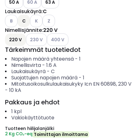
50 A
60 A
63 A
Laukaisukäyrä
:
C
Katso käytettävissä olevat vaihtoehdot
Katso käytettävissä olevat vaihtoehdot
Katso käytettävissä olevat vaihtoehdot
B
C
K
Z
Nimellisjännite
:
220 V
Katso käytettävissä olevat vaihtoehdot
Katso käytettävissä olevat vaihtoehdot
220 V
230 V
400 V
Tärkeimmät tuotetiedot
Napojen määrä yhteensä
-
1
Nimellisvirta
-
1.6
A
Laukaisukäyrä
-
C
Suojattujen napojen määrä
-
1
Mitoitusoikosulkulaukaisukyky Icn EN 60898, 230 V
-
10
kA
Pakkaus ja ehdot
1
kpl
Vakiokäyttötuote
Tuotteen hiilijalanjälki
2 Kg CO₂-eq
Toimittajan ilmoittama