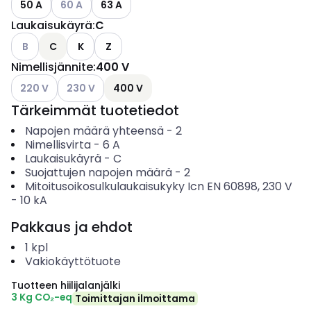
50 A
60 A
63 A
Laukaisukäyrä
:
C
Katso käytettävissä olevat vaihtoehdot
B
C
K
Z
Nimellisjännite
:
400 V
Katso käytettävissä olevat vaihtoehdot
Katso käytettävissä olevat vaihtoehdot
220 V
230 V
400 V
Tärkeimmät tuotetiedot
Napojen määrä yhteensä
-
2
Nimellisvirta
-
6
A
Laukaisukäyrä
-
C
Suojattujen napojen määrä
-
2
Mitoitusoikosulkulaukaisukyky Icn EN 60898, 230 V
-
10
kA
Pakkaus ja ehdot
1
kpl
Vakiokäyttötuote
Tuotteen hiilijalanjälki
3 Kg CO₂-eq
Toimittajan ilmoittama