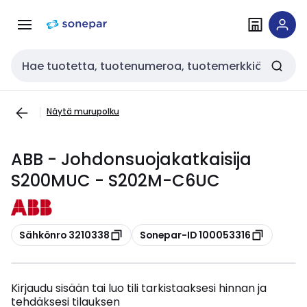
Siirry
Siirry
navigointiin
sisältöön
Haku
Näytä murupolku
ABB - Johdonsuojakatkaisija
S200MUC - S202M-C6UC
Kopioi
Kopioi
Sähkönro 3210338
Sonepar-ID 100053316
Kirjaudu sisään tai luo tili tarkistaaksesi hinnan ja
tehdäksesi tilauksen