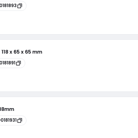
0181893
o 118 x 65 x 65 mm
0181891
a 38mm
00181931