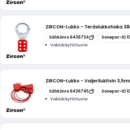
ZIRCON
-
Lukko - Teräslukkohaka 
Kopioi
Kopioi
Sähkönro
6436734
Sonepar-ID
1
Vakiokäyttötuote
ZIRCON
-
Lukko - Vaijerilukitsin 3,5
Kopioi
Kopioi
Sähkönro
6436745
Sonepar-ID
1
Vakiokäyttötuote