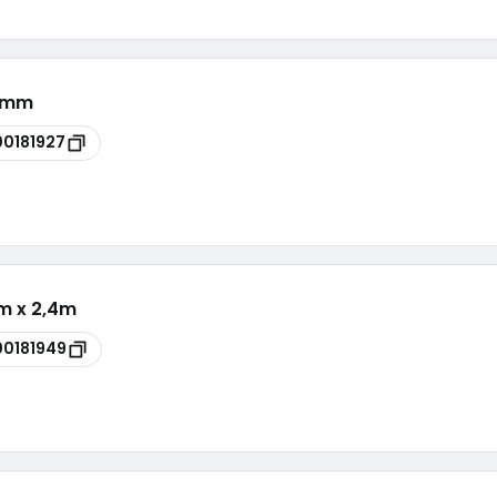
38mm
00181927
mm x 2,4m
00181949