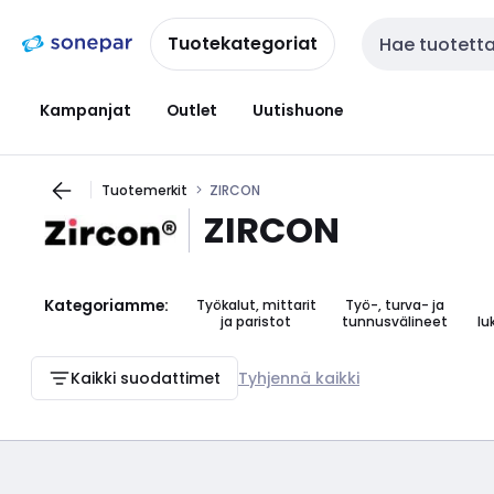
Siirry
Siirry
navigointiin
sisältöön
Tuotekategoriat
Haku
Kampanjat
Outlet
Uutishuone
Tuotemerkit
ZIRCON
ZIRCON
Kategoriamme:
Työkalut, mittarit
Työ-, turva- ja
ja paristot
tunnusvälineet
lu
Kaikki suodattimet
Tyhjennä kaikki