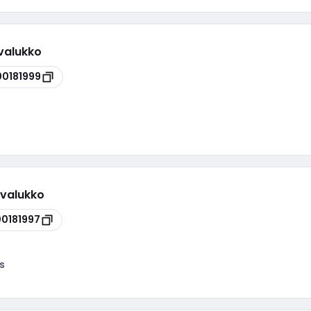
valukko
00181999
rvalukko
00181997
s