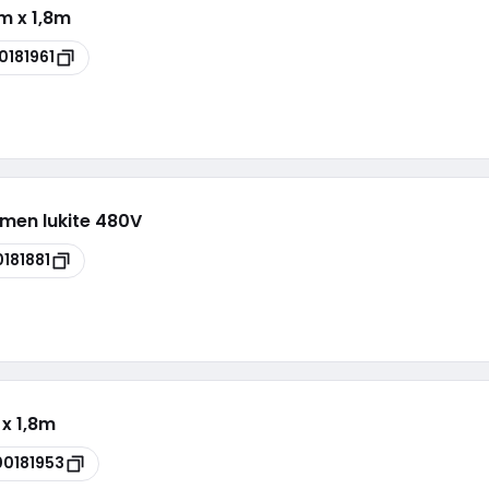
mm x 1,8m
0181961
imen lukite 480V
0181881
 x 1,8m
00181953