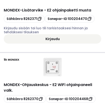
MONDEX
-
Lisätarvike - E2 ohjainpaketti musta
Kopioi
Kopioi
Sähkönro
8262371
Sonepar-ID
100204470
Kirjaudu sisään tai luo tili tarkistaaksesi hinnan ja
tehdäksesi tilauksen
Kirjaudu
MONDEX
-
Ohjauskeskus - E2 WiFi ohjainpaneeli
valk.
Kopioi
Kopioi
Sähkönro
8262370
Sonepar-ID
100204468