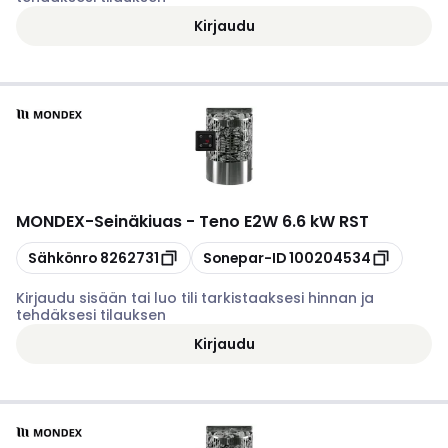
Kirjaudu
MONDEX
-
Seinäkiuas - Teno E2W 6.6 kW RST
Kopioi
Kopioi
Sähkönro
8262731
Sonepar-ID
100204534
Kirjaudu sisään tai luo tili tarkistaaksesi hinnan ja
tehdäksesi tilauksen
Kirjaudu