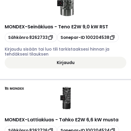
MONDEX
-
Seinäkiuas - Teno E2W 9,0 kW RST
Kopioi
Kopioi
Sähkönro
8262733
Sonepar-ID
100204538
Kirjaudu sisään tai luo tili tarkistaaksesi hinnan ja
tehdäksesi tilauksen
Kirjaudu
MONDEX
-
Lattiakiuas - Tahko E2W 6,6 kW musta
Kopioi
Kopioi
Sähkönro
8262726
Sonepar-ID
100204524