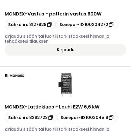
MONDEX
-
Vastus - patterin vastus 800W
Kopioi
Kopioi
Sähkönro
8127828
Sonepar-ID
100204272
Kirjaudu sisään tai luo tili tarkistaaksesi hinnan ja
tehdäksesi tilauksen
Kirjaudu
MONDEX
-
Lattiakiuas - Louhi E2W 6,6 kW
Kopioi
Kopioi
Sähkönro
8262723
Sonepar-ID
100204518
Kirjaudu sisään tai luo tili tarkistaaksesi hinnan ja