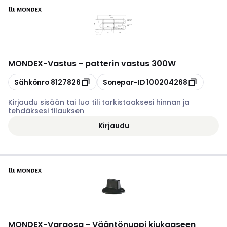
MONDEX
-
Vastus - patterin vastus 300W
Kopioi
Kopioi
Sähkönro
8127826
Sonepar-ID
100204268
Kirjaudu sisään tai luo tili tarkistaaksesi hinnan ja
tehdäksesi tilauksen
Kirjaudu
MONDEX
-
Varaosa - Vääntönuppi kiukaaseen