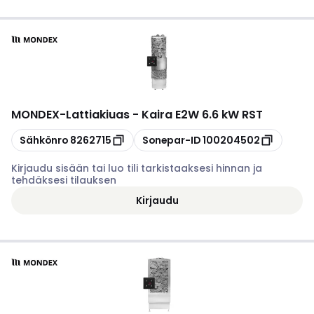
MONDEX
-
Lattiakiuas - Kaira E2W 6.6 kW RST
Kopioi
Kopioi
Sähkönro
8262715
Sonepar-ID
100204502
Kirjaudu sisään tai luo tili tarkistaaksesi hinnan ja
tehdäksesi tilauksen
Kirjaudu