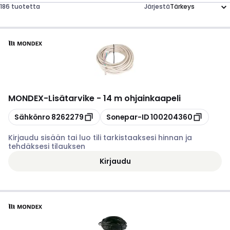
186 tuotetta
Järjestä
MONDEX
-
Lisätarvike - 14 m ohjainkaapeli
Kopioi
Kopioi
Sähkönro
8262279
Sonepar-ID
100204360
Kirjaudu sisään tai luo tili tarkistaaksesi hinnan ja
tehdäksesi tilauksen
Kirjaudu