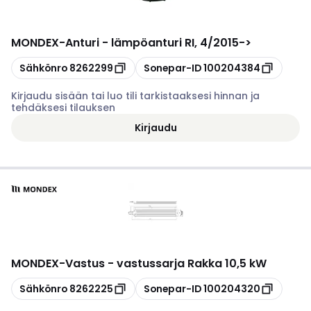
MONDEX
-
Anturi - lämpöanturi RI, 4/2015->
Kopioi
Kopioi
Sähkönro
8262299
Sonepar-ID
100204384
Kirjaudu sisään tai luo tili tarkistaaksesi hinnan ja
tehdäksesi tilauksen
Kirjaudu
MONDEX
-
Vastus - vastussarja Rakka 10,5 kW
Kopioi
Kopioi
Sähkönro
8262225
Sonepar-ID
100204320