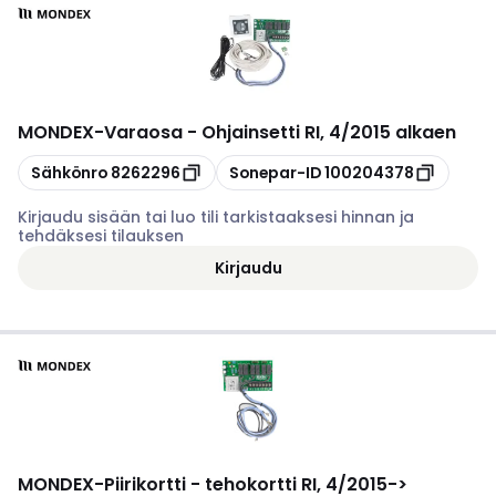
MONDEX
-
Varaosa - Ohjainsetti RI, 4/2015 alkaen
Kopioi
Kopioi
Sähkönro
8262296
Sonepar-ID
100204378
Kirjaudu sisään tai luo tili tarkistaaksesi hinnan ja
tehdäksesi tilauksen
Kirjaudu
MONDEX
-
Piirikortti - tehokortti RI, 4/2015->