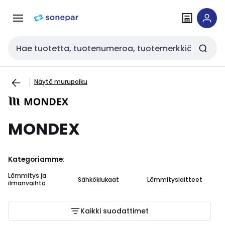
Siirry
Siirry
navigointiin
sisältöön
Haku
Näytä murupolku
MONDEX
Kategoriamme:
Lämmitys ja
Sähkökiukaat
Lämmityslaitteet
ilmanvaihto
Kaikki suodattimet