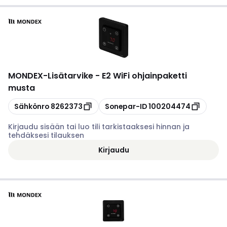
MONDEX
-
Lisätarvike - E2 WiFi ohjainpaketti
musta
Kopioi
Kopioi
Sähkönro
8262373
Sonepar-ID
100204474
Kirjaudu sisään tai luo tili tarkistaaksesi hinnan ja
tehdäksesi tilauksen
Kirjaudu