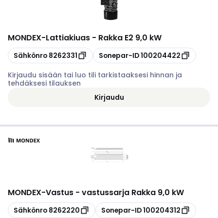
MONDEX
-
Lattiakiuas - Rakka E2 9,0 kW
Kopioi
Kopioi
Sähkönro
8262331
Sonepar-ID
100204422
Kirjaudu sisään tai luo tili tarkistaaksesi hinnan ja
tehdäksesi tilauksen
Kirjaudu
MONDEX
-
Vastus - vastussarja Rakka 9,0 kW
Kopioi
Kopioi
Sähkönro
8262220
Sonepar-ID
100204312