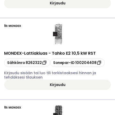
Kirjaudu
MONDEX
-
Lattiakiuas - Tahko E2 10,5 kW RST
Kopioi
Kopioi
Sähkönro
8262322
Sonepar-ID
100204408
Kirjaudu sisään tai luo tili tarkistaaksesi hinnan ja
tehdäksesi tilauksen
Kirjaudu