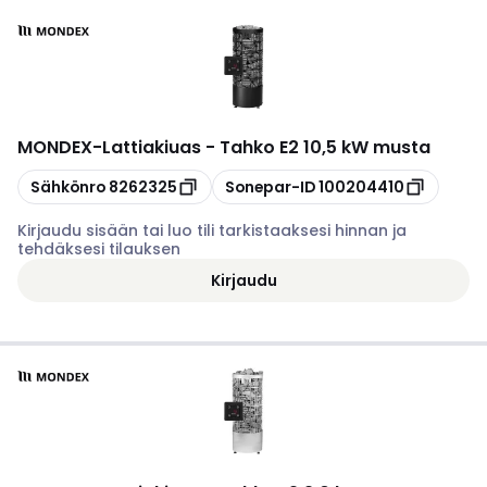
MONDEX
-
Lattiakiuas - Tahko E2 10,5 kW musta
Kopioi
Kopioi
Sähkönro
8262325
Sonepar-ID
100204410
Kirjaudu sisään tai luo tili tarkistaaksesi hinnan ja
tehdäksesi tilauksen
Kirjaudu