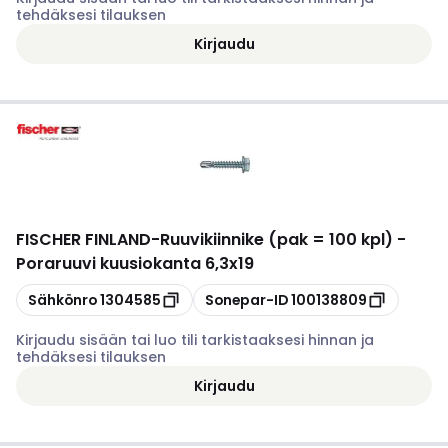
tehdäksesi tilauksen
Kirjaudu
FISCHER FINLAND
-
Ruuvikiinnike (pak = 100 kpl) -
Poraruuvi kuusiokanta 6,3x19
Kopioi
Kopioi
Sähkönro
1304585
Sonepar-ID
100138809
Kirjaudu sisään tai luo tili tarkistaaksesi hinnan ja
tehdäksesi tilauksen
Kirjaudu