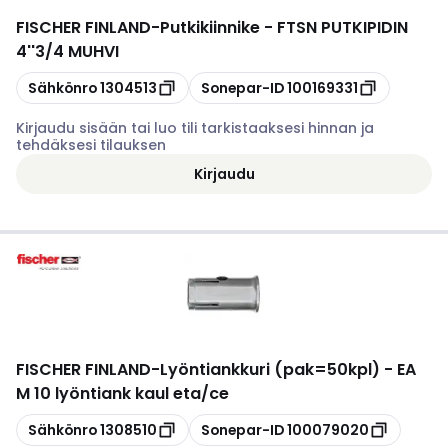
FISCHER FINLAND
-
Putkikiinnike - FTSN PUTKIPIDIN
4''3/4 MUHVI
Kopioi
Kopioi
Sähkönro
1304513
Sonepar-ID
100169331
Kirjaudu sisään tai luo tili tarkistaaksesi hinnan ja
tehdäksesi tilauksen
Kirjaudu
FISCHER FINLAND
-
Lyöntiankkuri (pak=50kpl) - EA
M 10 lyöntiank kaul eta/ce
Kopioi
Kopioi
Sähkönro
1308510
Sonepar-ID
100079020