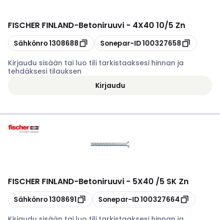
FISCHER FINLAND
-
Betoniruuvi - 4X40 10/5 Zn
Kopioi
Kopioi
Sähkönro
1308688
Sonepar-ID
100327658
Kirjaudu sisään tai luo tili tarkistaaksesi hinnan ja
tehdäksesi tilauksen
Kirjaudu
FISCHER FINLAND
-
Betoniruuvi - 5X40 /5 SK Zn
Kopioi
Kopioi
Sähkönro
1308691
Sonepar-ID
100327664
Kirjaudu sisään tai luo tili tarkistaaksesi hinnan ja