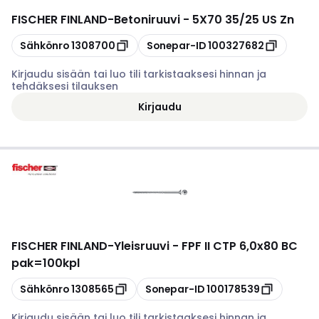
FISCHER FINLAND
-
Betoniruuvi - 5X70 35/25 US Zn
Kopioi
Kopioi
Sähkönro
1308700
Sonepar-ID
100327682
Kirjaudu sisään tai luo tili tarkistaaksesi hinnan ja
tehdäksesi tilauksen
Kirjaudu
FISCHER FINLAND
-
Yleisruuvi - FPF II CTP 6,0x80 BC
pak=100kpl
Kopioi
Kopioi
Sähkönro
1308565
Sonepar-ID
100178539
Kirjaudu sisään tai luo tili tarkistaaksesi hinnan ja