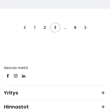
1
2
3
...
6
Seuraa meitä
Yritys
Hinnastot