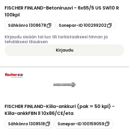
FISCHER FINLAND
-
Betoniruuvi - 6x65/5 US SW10 R
100kpl
Kopioi
Kopioi
Sähkönro
1308678
Sonepar-ID
100299202
Kirjaudu sisään tai luo tili tarkistaaksesi hinnan ja
tehdäksesi tilauksen
Kirjaudu
FISCHER FINLAND
-
Kiila-ankkuri (pak = 50 kpl) -
Kiila-ankkFBN ll 10x86/CE/eta
Kopioi
Kopioi
Sähkönro
1308518
Sonepar-ID
100159059