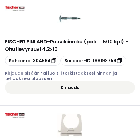
FISCHER FINLAND
-
Ruuvikiinnike (pak = 500 kpl) -
Ohutlevyruuvi 4,2x13
Kopioi
Kopioi
Sähkönro
1304594
Sonepar-ID
100098759
Kirjaudu sisään tai luo tili tarkistaaksesi hinnan ja
tehdäksesi tilauksen
Kirjaudu