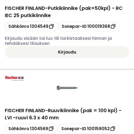
FISCHER FINLAND
-
Putkikiinnike (pak=50kpl) - RC
IEC 25 putkikiinnike
Kopioi
Kopioi
Sähkönro
1304549
Sonepar-ID
100019368
Kirjaudu sisään tai luo tili tarkistaaksesi hinnan ja
tehdäksesi tilauksen
Kirjaudu
FISCHER FINLAND
-
Ruuvikiinnike (pak = 100 kpl) -
LVI -ruuvi 6.3 x 40 mm
Kopioi
Kopioi
Sähkönro
1304569
Sonepar-ID
100159052