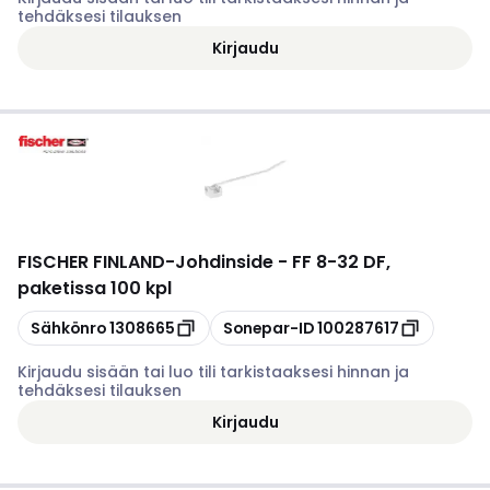
tehdäksesi tilauksen
Kirjaudu
FISCHER FINLAND
-
Johdinside - FF 8-32 DF,
paketissa 100 kpl
Kopioi
Kopioi
Sähkönro
1308665
Sonepar-ID
100287617
Kirjaudu sisään tai luo tili tarkistaaksesi hinnan ja
tehdäksesi tilauksen
Kirjaudu