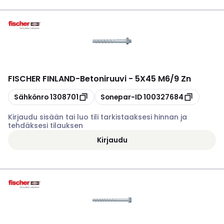
FISCHER FINLAND
-
Betoniruuvi - 5X45 M6/9 Zn
Kopioi
Kopioi
Sähkönro
1308701
Sonepar-ID
100327684
Kirjaudu sisään tai luo tili tarkistaaksesi hinnan ja
tehdäksesi tilauksen
Kirjaudu