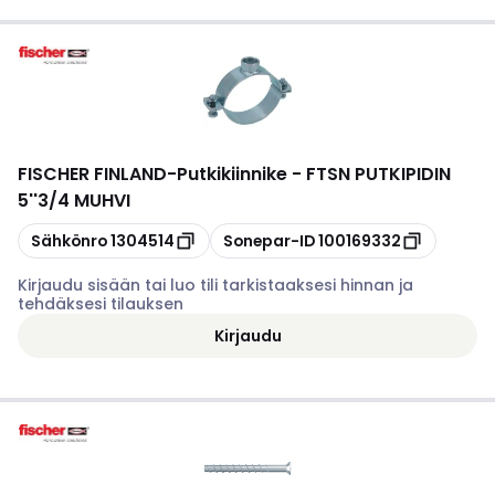
FISCHER FINLAND
-
Putkikiinnike - FTSN PUTKIPIDIN
5''3/4 MUHVI
Kopioi
Kopioi
Sähkönro
1304514
Sonepar-ID
100169332
Kirjaudu sisään tai luo tili tarkistaaksesi hinnan ja
tehdäksesi tilauksen
Kirjaudu