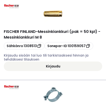
FISCHER FINLAND
-
Messinkiankkuri (pak = 50 kpl) -
Messinkiankkuri M 8
Kopioi
Kopioi
Sähkönro
1308513
Sonepar-ID
100159057
Kirjaudu sisään tai luo tili tarkistaaksesi hinnan ja
tehdäksesi tilauksen
Kirjaudu