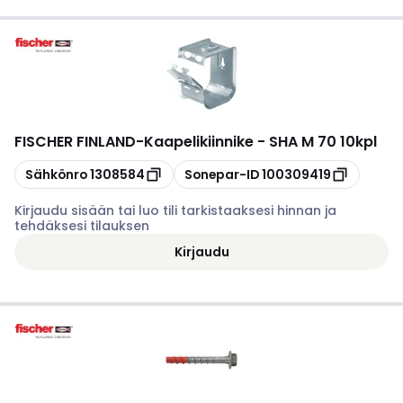
FISCHER FINLAND
-
Kaapelikiinnike - SHA M 70 10kpl
Kopioi
Kopioi
Sähkönro
1308584
Sonepar-ID
100309419
Kirjaudu sisään tai luo tili tarkistaaksesi hinnan ja
tehdäksesi tilauksen
Kirjaudu