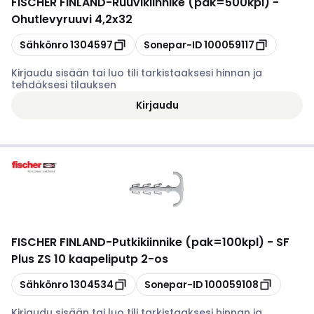
FISCHER FINLAND
-
Ruuvikiinnike (pak=500kpl) -
Ohutlevyruuvi 4,2x32
Kopioi
Kopioi
Sähkönro
1304597
Sonepar-ID
100059117
Kirjaudu sisään tai luo tili tarkistaaksesi hinnan ja
tehdäksesi tilauksen
Kirjaudu
FISCHER FINLAND
-
Putkikiinnike (pak=100kpl) - SF
Plus ZS 10 kaapeliputp 2-os
Kopioi
Kopioi
Sähkönro
1304534
Sonepar-ID
100059108
Kirjaudu sisään tai luo tili tarkistaaksesi hinnan ja