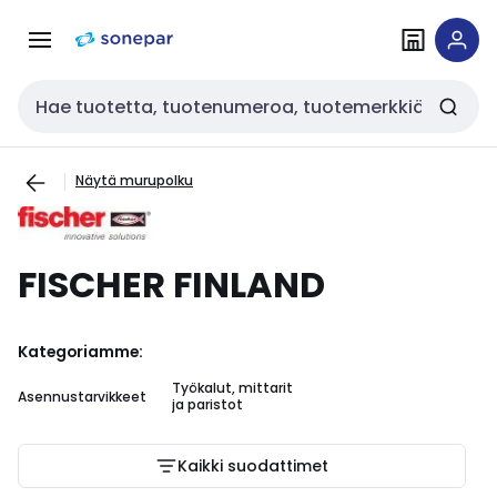
Siirry
Siirry
navigointiin
sisältöön
Haku
Näytä murupolku
FISCHER FINLAND
Kategoriamme:
Työkalut, mittarit
Asennustarvikkeet
ja paristot
Kaikki suodattimet