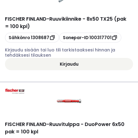
FISCHER FINLAND
-
Ruuvikiinnike - 8x50 TX25 (pak
= 100 kpl)
Kopioi
Kopioi
Sähkönro
1308687
Sonepar-ID
100317701
Kirjaudu sisään tai luo tili tarkistaaksesi hinnan ja
tehdäksesi tilauksen
Kirjaudu
FISCHER FINLAND
-
Ruuvitulppa - DuoPower 6x50
pak = 100 kpl