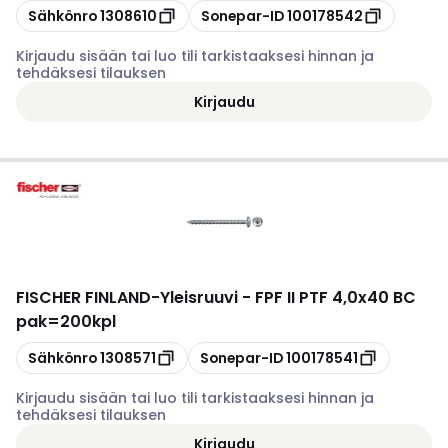
Kopioi
Kopioi
Sähkönro
1308610
Sonepar-ID
100178542
Kirjaudu sisään tai luo tili tarkistaaksesi hinnan ja
tehdäksesi tilauksen
Kirjaudu
FISCHER FINLAND
-
Yleisruuvi - FPF II PTF 4,0x40 BC
pak=200kpl
Kopioi
Kopioi
Sähkönro
1308571
Sonepar-ID
100178541
Kirjaudu sisään tai luo tili tarkistaaksesi hinnan ja
tehdäksesi tilauksen
Kirjaudu