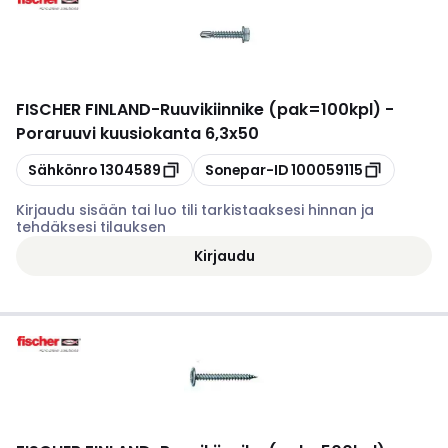
FISCHER FINLAND
-
Ruuvikiinnike (pak=100kpl) -
Poraruuvi kuusiokanta 6,3x50
Kopioi
Kopioi
Sähkönro
1304589
Sonepar-ID
100059115
Kirjaudu sisään tai luo tili tarkistaaksesi hinnan ja
tehdäksesi tilauksen
Kirjaudu