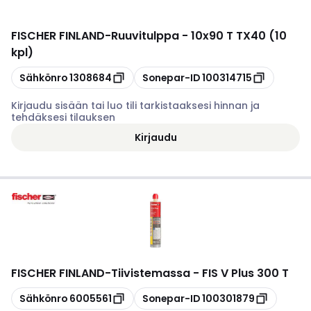
FISCHER FINLAND
-
Ruuvitulppa - 10x90 T TX40 (10
kpl)
Kopioi
Kopioi
Sähkönro
1308684
Sonepar-ID
100314715
Kirjaudu sisään tai luo tili tarkistaaksesi hinnan ja
tehdäksesi tilauksen
Kirjaudu
FISCHER FINLAND
-
Tiivistemassa - FIS V Plus 300 T
Kopioi
Kopioi
Sähkönro
6005561
Sonepar-ID
100301879