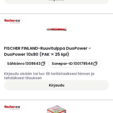
FISCHER FINLAND
-
Ruuvitulppa DuoPower -
DuoPower 10x80 (PAK = 25 kpl)
Kopioi
Kopioi
Sähkönro
1308643
Sonepar-ID
100178544
Kirjaudu sisään tai luo tili tarkistaaksesi hinnan ja
tehdäksesi tilauksen
Kirjaudu