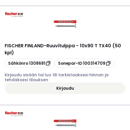
FISCHER FINLAND
-
Ruuvitulppa - 10x90 T TX40 (50
kpl)
Kopioi
Kopioi
Sähkönro
1308681
Sonepar-ID
100314709
Kirjaudu sisään tai luo tili tarkistaaksesi hinnan ja
tehdäksesi tilauksen
Kirjaudu