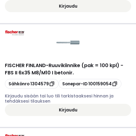
Kirjaudu
FISCHER FINLAND
-
Ruuvikiinnike (pak = 100 kpl) -
FBS II 6x35 M8/M10 I betonir.
Kopioi
Kopioi
Sähkönro
1304579
Sonepar-ID
100159054
Kirjaudu sisään tai luo tili tarkistaaksesi hinnan ja
tehdäksesi tilauksen
Kirjaudu