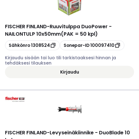
FISCHER FINLAND
-
Ruuvitulppa DuoPower -
NAILONTULP 10x50mm(PAK = 50 kpl)
Kopioi
Kopioi
Sähkönro
1308524
Sonepar-ID
100097410
Kirjaudu sisään tai luo tili tarkistaaksesi hinnan ja
tehdäksesi tilauksen
Kirjaudu
FISCHER FINLAND
-
Levyseinäkiinnike - DuoBlade 10