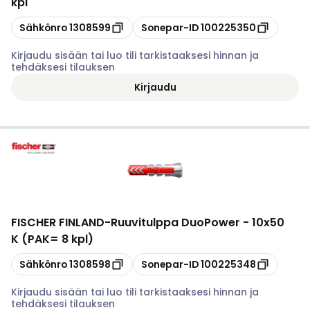
kpl
Kopioi
Kopioi
Sähkönro
1308599
Sonepar-ID
100225350
Kirjaudu sisään tai luo tili tarkistaaksesi hinnan ja
tehdäksesi tilauksen
Kirjaudu
FISCHER FINLAND
-
Ruuvitulppa DuoPower - 10x50
K (PAK= 8 kpl)
Kopioi
Kopioi
Sähkönro
1308598
Sonepar-ID
100225348
Kirjaudu sisään tai luo tili tarkistaaksesi hinnan ja
tehdäksesi tilauksen