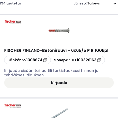
194 tuotetta
Järjestä
FISCHER FINLAND
-
Betoniruuvi - 6x65/5 P R 100kpl
Kopioi
Kopioi
Sähkönro
1308674
Sonepar-ID
100326163
Kirjaudu sisään tai luo tili tarkistaaksesi hinnan ja
tehdäksesi tilauksen
Kirjaudu